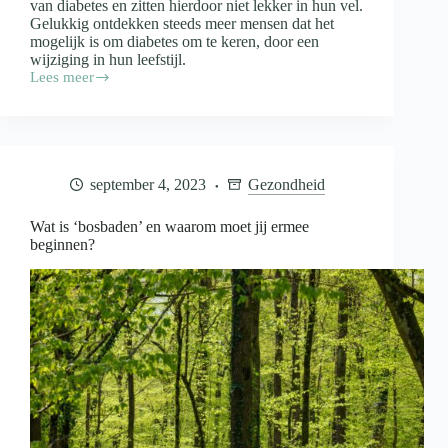
van diabetes en zitten hierdoor niet lekker in hun vel.
Gelukkig ontdekken steeds meer mensen dat het
mogelijk is om diabetes om te keren, door een
wijziging in hun leefstijl.
Lees meer
Diabetes
omkeren?
Dat
kan
met
het
september 4, 2023
Gezondheid
6×6
dieet!
Wat is ‘bosbaden’ en waarom moet jij ermee
beginnen?