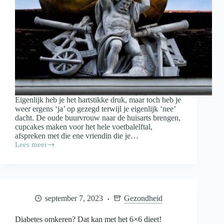
Eigenlijk heb je het hartstikke druk, maar toch heb je
weer ergens ‘ja’ op gezegd terwijl je eigenlijk ‘nee’
dacht. De oude buurvrouw naar de huisarts brengen,
cupcakes maken voor het hele voetbalelftal,
afspreken met die ene vriendin die je…
Lees meer
Ben
jij
een
people
pleaser?
Zo
september 7, 2023
Gezondheid
stop
je
ermee!
Diabetes omkeren? Dat kan met het 6×6 dieet!