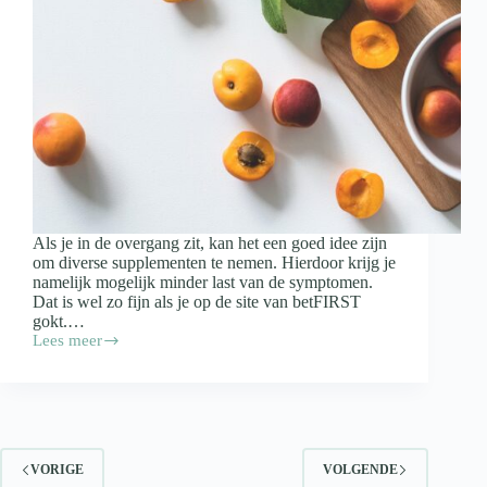
Als je in de overgang zit, kan het een goed idee zijn
om diverse supplementen te nemen. Hierdoor krijg je
namelijk mogelijk minder last van de symptomen.
Dat is wel zo fijn als je op de site van betFIRST
gokt.…
Lees meer
Wat
zijn
de
beste
supplementen
voor
overgangsklachten?
VORIGE
VOLGENDE