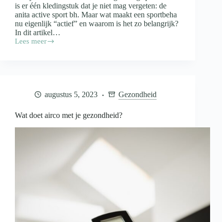
is er één kledingstuk dat je niet mag vergeten: de
anita active sport bh. Maar wat maakt een sportbeha
nu eigenlijk “actief” en waarom is het zo belangrijk?
In dit artikel…
Lees meer
Wat
is
een
active
sportbeha?
augustus 5, 2023
Gezondheid
Wat doet airco met je gezondheid?