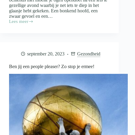
gezellige avond waarbij je net iets te diep in het
glaasje hebt gekeken. Een bonkend hoofd, een
zwaar gevoel en een…
Lees meer
Wat
helpt
tegen
een
kater?
september 20, 2023
Gezondheid
Ben jij een people pleaser? Zo stop je ermee!