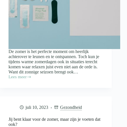
De zomer is het perfecte moment om heerlijk
achterover te leunen en te ontspannen. Toch kun je
tijdens warme zomerdagen ook in situaties terecht
komen waar relaxen juist even niet aan de orde is.
Want dit zonnige seizoen brengt ook…
Lees meer
Zomer
EHBO:
van
berenklauw
tot
tekenbeet
juli 10, 2023
Gezondheid
Jij bent klaar voor de zomer, maar zijn je voeten dat
ook?