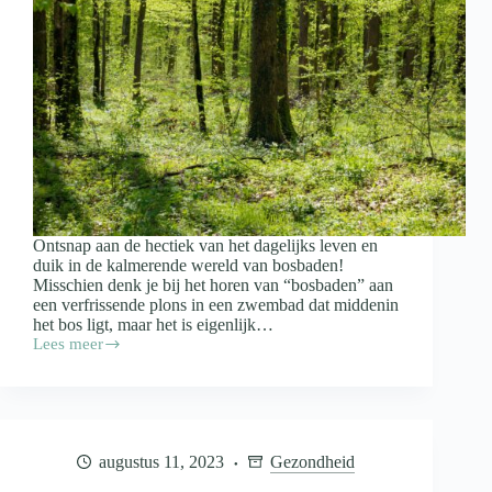
Ontsnap aan de hectiek van het dagelijks leven en
duik in de kalmerende wereld van bosbaden!
Misschien denk je bij het horen van “bosbaden” aan
een verfrissende plons in een zwembad dat middenin
het bos ligt, maar het is eigenlijk…
Lees meer
Wat
is
‘bosbaden’
en
waarom
moet
augustus 11, 2023
Gezondheid
jij
ermee