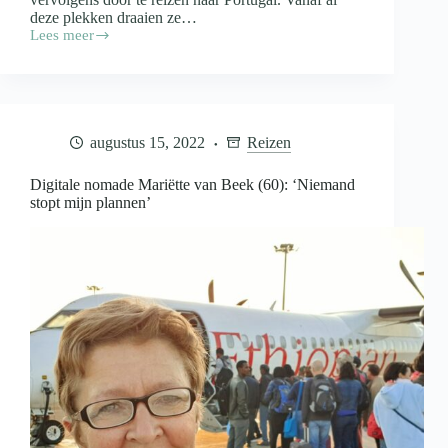
deze plekken draaien ze…
Lees meer
Coaches
Briant
(64)
en
Jaldhara
(61)
augustus 15, 2022
Reizen
werken
vanuit
verschillende
Digitale nomade Mariëtte van Beek (60): ‘Niemand
landen:
stopt mijn plannen’
‘We
gaan
nooit
terug,
we
gaan
door’