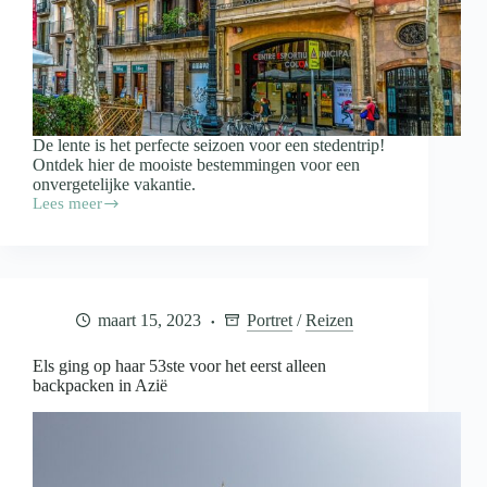
De lente is het perfecte seizoen voor een stedentrip!
Ontdek hier de mooiste bestemmingen voor een
onvergetelijke vakantie.
Lees meer
Vijf
leuke
stedentrips
in
het
voorjaar
maart 15, 2023
Portret
/
Reizen
Els ging op haar 53ste voor het eerst alleen
backpacken in Azië