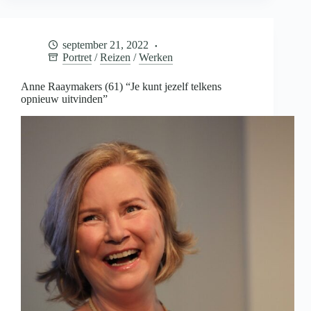
haar
53ste
voor
september 21, 2022
het
Portret
/
Reizen
/
Werken
eerst
alleen
backpacken
Anne Raaymakers (61) “Je kunt jezelf telkens
in
opnieuw uitvinden”
Azië