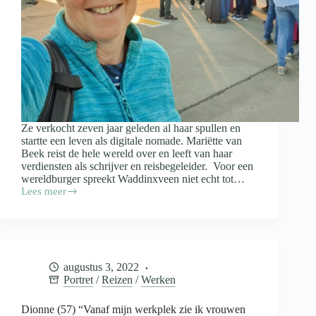
Ze verkocht zeven jaar geleden al haar spullen en
startte een leven als digitale nomade. Mariëtte van
Beek reist de hele wereld over en leeft van haar
verdiensten als schrijver en reisbegeleider. Voor een
wereldburger spreekt Waddinxveen niet echt tot…
Lees meer
Digitale
nomade
Mariëtte
van
Beek
(60):
augustus 3, 2022
‘Niemand
Portret
/
Reizen
/
Werken
stopt
mijn
plannen’
Dionne (57) “Vanaf mijn werkplek zie ik vrouwen