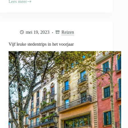
Lees meer
Tips
voor
een
geslaagde
wandelvakantie
mei 19, 2023
Reizen
Vijf leuke stedentrips in het voorjaar