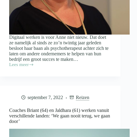
Digitaal werken is voor Anne niet nieuw. Dat doet
ze namelijk al sinds ze zo’n twintig jaar geleden
besloot haar baan als psychotherapeut achter zich te
laten om andere ondernemers te helpen van hun
bedrijf een groot succes te maken…
Lees meer
Anne
Raaymakers
(61)
“Je
kunt
jezelf
september 7, 2022
Reizen
telkens
opnieuw
uitvinden”
Coaches Briant (64) en Jaldhara (61) werken vanuit
verschillende landen: ‘We gaan nooit terug, we gaan
door’