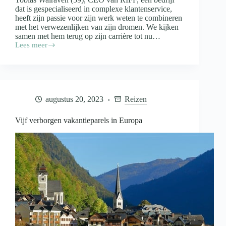
dat is gespecialiseerd in complexe klantenservice,
heeft zijn passie voor zijn werk weten te combineren
met het verwezenlijken van zijn dromen. We kijken
samen met hem terug op zijn carrière tot nu…
Lees meer
Tobias
Walraven:
Het
is
nooit
te
augustus 20, 2023
Reizen
laat
om
een
Vijf verborgen vakantieparels in Europa
nieuw
hoofdstuk
in
je
carrière
te
beginnen