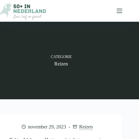
Ga
naar
de
inhoud
CATEGORIE
Reizen
november 29, 2023
Reizen