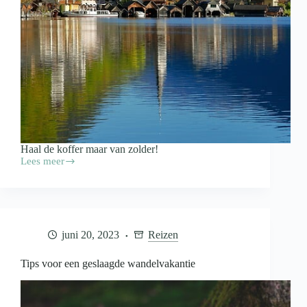
Haal de koffer maar van zolder!
Lees meer
Vijf
verborgen
vakantieparels
in
Europa
juni 20, 2023
Reizen
Tips voor een geslaagde wandelvakantie