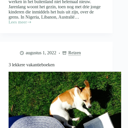
werken in het buitenland niet helemaal nieuw.
Jarenlang woont het gezin, toen nog met drie jonge
kinderen die inmiddels het huis uit zijn, over de
grens. In Nigeria, Libanon, Australië…
Lees meer
Dionne
(57)
“Vanaf
mijn
werkplek
zie
augustus 1, 2022
Reizen
ik
vrouwen
met
3 lekkere vakantieboeken
manden
op
hun
hoofd
door
de
rijstvelden
lopen”