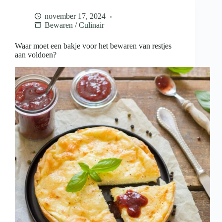
voor
het
november 17, 2024
bewaren
Bewaren
/
Culinair
van
restjes
aan
Waar moet een bakje voor het bewaren van restjes
voldoen?
aan voldoen?