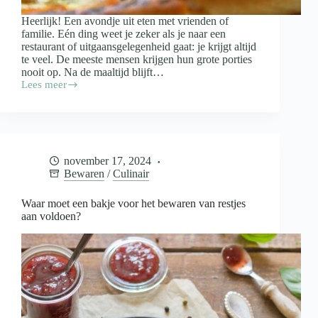
Heerlijk! Een avondje uit eten met vrienden of
familie. Eén ding weet je zeker als je naar een
restaurant of uitgaansgelegenheid gaat: je krijgt altijd
te veel. De meeste mensen krijgen hun grote porties
nooit op. Na de maaltijd blijft…
Lees meer
Doggybag
mee
als
je
uiteten
gaat:
november 17, 2024
wanneer
Bewaren
/
Culinair
wel
en
wanneer
Waar moet een bakje voor het bewaren van restjes
niet?
aan voldoen?