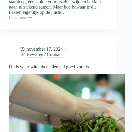
taartdeeg, een slokje voor jezelf – wijn en bakken
gaan uitstekend samen. Maar hoe bewaar je die
flessen eigenlijk op de juiste…
Lees meer
Wijn
in
de
keuken
en
de
november 17, 2024
opslag
Bewaren
/
Culinair
daarvan
Dit is waar witte thee allemaal goed voor is