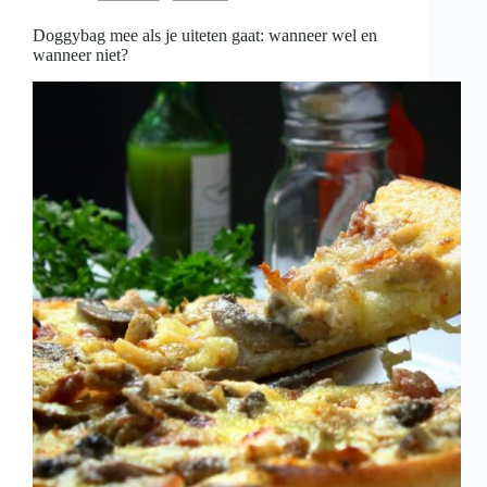
is
Doggybag mee als je uiteten gaat: wanneer wel en
wanneer niet?