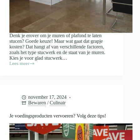
Denk je erover om je muren of plafond te laten
stucen? Goede keuze! Maar wat gaat dat grapje
kosten? Dat hangt af van verschillende factoren,
zoals het type stucwerk en de staat van je muren.
Kies je voor glad stucwerk…
Lees meer
Wat
kost
het
stucen
van
je
november 17, 2024
woning?
Bewaren
/
Culinair
Je voedingsproducten vervoeren? Volg deze tips!