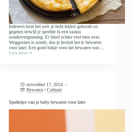
Iedereen kent het wel: je hebt lekker gekookt en
gegeten terwijl je speelde in een casino
zondervergunning. Er bleef echter veel eten over.
Weggooien is zonde, dus je besluit het te bewaren
voor later. Een goed bakje voor het bewaren van…
Lees meer
Waar
moet
een
bakje
voor
het
november 17, 2024
bewaren
Bewaren
/
Culinair
van
restjes
aan
Spulletjes van je baby bewaren voor later
voldoen?