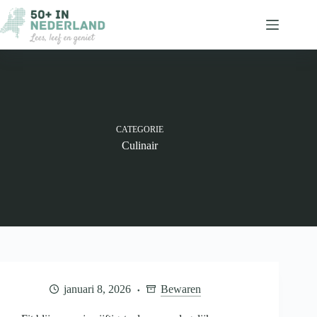
Ga
naar
de
inhoud
CATEGORIE
Culinair
januari 8, 2026
Bewaren