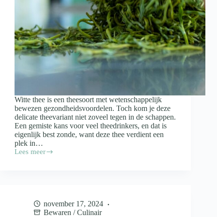
Witte thee is een theesoort met wetenschappelijk
bewezen gezondheidsvoordelen. Toch kom je deze
delicate theevariant niet zoveel tegen in de schappen.
Een gemiste kans voor veel theedrinkers, en dat is
eigenlijk best zonde, want deze thee verdient een
plek in…
Lees meer
Dit
is
waar
witte
thee
allemaal
november 17, 2024
goed
Bewaren
/
Culinair
voor