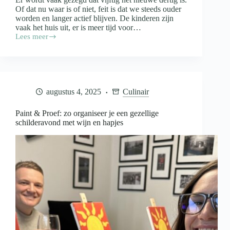
Of dat nu waar is of niet, feit is dat we steeds ouder
worden en langer actief blijven. De kinderen zijn
vaak het huis uit, er is meer tijd voor…
Lees meer
Fit
blijven
na
je
vijftigste
door
augustus 4, 2025
Culinair
een
dagelijkse
wandeling
Paint & Proef: zo organiseer je een gezellige
schilderavond met wijn en hapjes