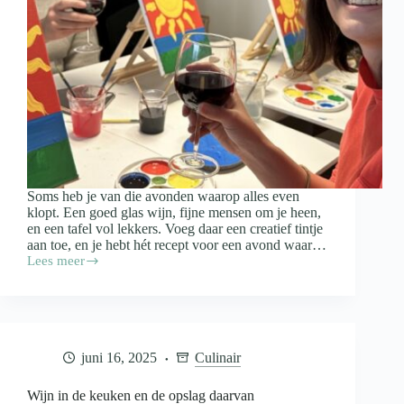
Soms heb je van die avonden waarop alles even
klopt. Een goed glas wijn, fijne mensen om je heen,
en een tafel vol lekkers. Voeg daar een creatief tintje
aan toe, en je hebt hét recept voor een avond waar…
Lees meer
Paint
&
Proef:
zo
organiseer
je
juni 16, 2025
Culinair
een
gezellige
schilderavond
Wijn in de keuken en de opslag daarvan