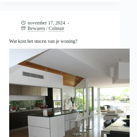
je
baby
bewaren
voor
november 17, 2024
later
Bewaren
/
Culinair
Wat kost het stucen van je woning?