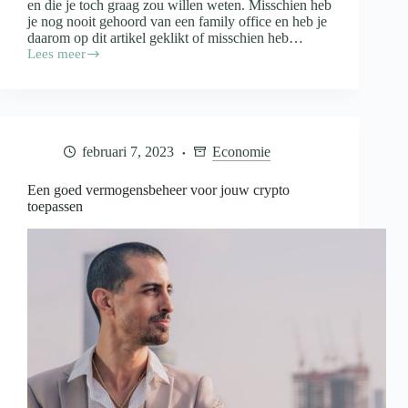
en die je toch graag zou willen weten. Misschien heb
je nog nooit gehoord van een family office en heb je
daarom op dit artikel geklikt of misschien heb…
Lees meer
Wat
is
een
family
office
en
februari 7, 2023
Economie
wat
doen
ze?
Een goed vermogensbeheer voor jouw crypto
toepassen