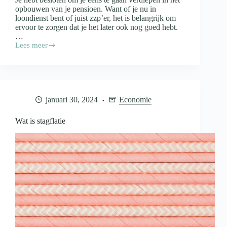
opbouwen van je pensioen. Want of je nu in
loondienst bent of juist zzp’er, het is belangrijk om
ervoor te zorgen dat je het later ook nog goed hebt.
…
Lees meer
Wat
is
een
goede
manier
om
januari 30, 2024
Economie
pensioen
op
te
Wat is stagflatie
bouwen?