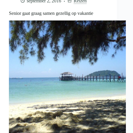
september 2, 2016
Reizen
voor
de
50-
Senior gaat graag samen gezellig op vakantie
plusser