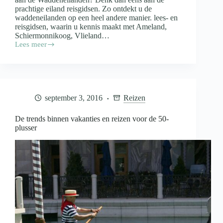
prachtige eiland reisgidsen. Zo ontdekt u de
waddeneilanden op een heel andere manier. lees- en
reisgidsen, waarin u kennis maakt met Ameland,
Schiermonnikoog, Vlieland…
Lees meer
Beleef
de
waddeneilanden
op
een
andere
september 3, 2016
Reizen
manier
De trends binnen vakanties en reizen voor de 50-
plusser