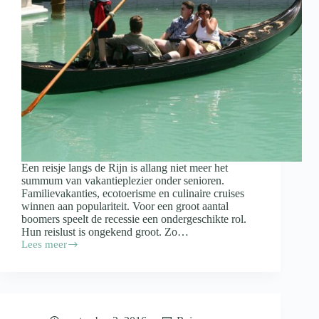
Een reisje langs de Rijn is allang niet meer het
summum van vakantieplezier onder senioren.
Familievakanties, ecotoerisme en culinaire cruises
winnen aan populariteit. Voor een groot aantal
boomers speelt de recessie een ondergeschikte rol.
Hun reislust is ongekend groot. Zo…
Lees meer
De
trends
binnen
vakanties
en
reizen