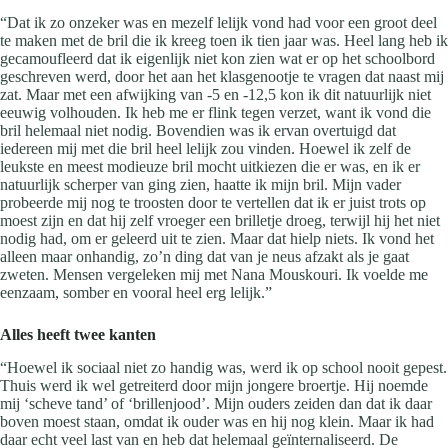
“Dat ik zo onzeker was en mezelf lelijk vond had voor een groot deel
te maken met de bril die ik kreeg toen ik tien jaar was. Heel lang heb ik
gecamoufleerd dat ik eigenlijk niet kon zien wat er op het schoolbord
geschreven werd, door het aan het klasgenootje te vragen dat naast mij
zat. Maar met een afwijking van -5 en -12,5 kon ik dit natuurlijk niet
eeuwig volhouden. Ik heb me er flink tegen verzet, want ik vond die
bril helemaal niet nodig. Bovendien was ik ervan overtuigd dat
iedereen mij met die bril heel lelijk zou vinden. Hoewel ik zelf de
leukste en meest modieuze bril mocht uitkiezen die er was, en ik er
natuurlijk scherper van ging zien, haatte ik mijn bril. Mijn vader
probeerde mij nog te troosten door te vertellen dat ik er juist trots op
moest zijn en dat hij zelf vroeger een brilletje droeg, terwijl hij het niet
nodig had, om er geleerd uit te zien. Maar dat hielp niets. Ik vond het
alleen maar onhandig, zo’n ding dat van je neus afzakt als je gaat
zweten. Mensen vergeleken mij met Nana Mouskouri. Ik voelde me
eenzaam, somber en vooral heel erg lelijk.”
Alles heeft twee kanten
“Hoewel ik sociaal niet zo handig was, werd ik op school nooit gepest.
Thuis werd ik wel getreiterd door mijn jongere broertje. Hij noemde
mij ‘scheve tand’ of ‘brillenjood’. Mijn ouders zeiden dan dat ik daar
boven moest staan, omdat ik ouder was en hij nog klein. Maar ik had
daar echt veel last van en heb dat helemaal geïnternaliseerd. De