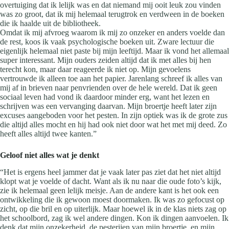
overtuiging dat ik lelijk was en dat niemand mij ooit leuk zou vinden
was zo groot, dat ik mij helemaal terugtrok en verdween in de boeken
die ik haalde uit de bibliotheek.
Omdat ik mij afvroeg waarom ik mij zo onzeker en anders voelde dan
de rest, koos ik vaak psychologische boeken uit. Zware lectuur die
eigenlijk helemaal niet paste bij mijn leeftijd. Maar ik vond het allemaal
super interessant. Mijn ouders zeiden altijd dat ik met alles bij hen
terecht kon, maar daar reageerde ik niet op. Mijn gevoelens
vertrouwde ik alleen toe aan het papier. Jarenlang schreef ik alles van
mij af in brieven naar penvrienden over de hele wereld. Dat ik geen
sociaal leven had vond ik daardoor minder erg, want het lezen en
schrijven was een vervanging daarvan. Mijn broertje heeft later zijn
excuses aangeboden voor het pesten. In zijn optiek was ik de grote zus
die altijd alles mocht en hij had ook niet door wat het met mij deed. Zo
heeft alles altijd twee kanten.”
Geloof niet alles wat je denkt
“Het is ergens heel jammer dat je vaak later pas ziet dat het niet altijd
klopt wat je voelde of dacht. Want als ik nu naar die oude foto’s kijk,
zie ik helemaal geen lelijk meisje. Aan de andere kant is het ook een
ontwikkeling die ik gewoon moest doormaken. Ik was zo gefocust op
zicht, op die bril en op uiterlijk. Maar hoewel ik in de klas niets zag op
het schoolbord, zag ik wel andere dingen. Kon ik dingen aanvoelen. Ik
denk dat mijn onzekerheid, de pesterijen van mijn broertje, en mijn