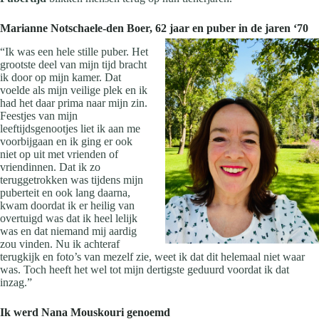
Marianne Notschaele-den Boer, 62 jaar en puber in de jaren ‘70
“Ik was een hele stille puber. Het
grootste deel van mijn tijd bracht
ik door op mijn kamer. Dat
voelde als mijn veilige plek en ik
had het daar prima naar mijn zin.
Feestjes van mijn
leeftijdsgenootjes liet ik aan me
voorbijgaan en ik ging er ook
niet op uit met vrienden of
vriendinnen. Dat ik zo
teruggetrokken was tijdens mijn
puberteit en ook lang daarna,
kwam doordat ik er heilig van
overtuigd was dat ik heel lelijk
was en dat niemand mij aardig
zou vinden. Nu ik achteraf
terugkijk en foto’s van mezelf zie, weet ik dat dit helemaal niet waar
was. Toch heeft het wel tot mijn dertigste geduurd voordat ik dat
inzag.”
Ik werd Nana Mouskouri genoemd