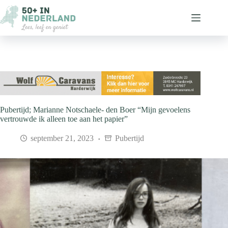
Ga
naar
de
inhoud
Pubertijd; Marianne Notschaele- den Boer “Mijn gevoelens
vertrouwde ik alleen toe aan het papier”
september 21, 2023
Pubertijd