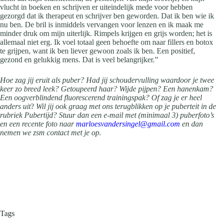
vlucht in boeken en schrijven er uiteindelijk mede voor hebben
gezorgd dat ik therapeut en schrijver ben geworden. Dat ik ben wie ik
nu ben. De bril is inmiddels vervangen voor lenzen en ik maak me
minder druk om mijn uiterlijk. Rimpels krijgen en grijs worden; het is
allemaal niet erg. Ik voel totaal geen behoefte om naar fillers en botox
te grijpen, want ik ben liever gewoon zoals ik ben. Een positief,
gezond en gelukkig mens. Dat is veel belangrijker.”
Hoe zag jij eruit als puber? Had jij schoudervulling waardoor je twee
keer zo breed leek? Getoupeerd haar? Wijde pijpen? Een hanenkam?
Een oogverblindend fluorescerend trainingspak? Of zag je er heel
anders uit
?
Wil jij ook graag met ons terugblikken op je puberteit in de
rubriek Pubertijd? Stuur dan een e-mail met (minimaal 3) puberfoto’s
en een recente foto naar
marloesvandersingel@gmail.com
en dan
nemen we zsm contact met je op.
Tags