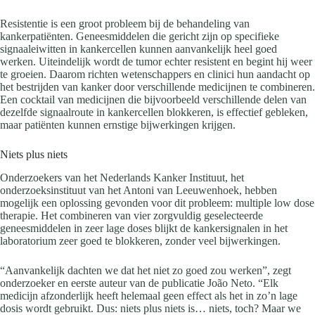
Resistentie is een groot probleem bij de behandeling van
kankerpatiënten. Geneesmiddelen die gericht zijn op specifieke
signaaleiwitten in kankercellen kunnen aanvankelijk heel goed
werken. Uiteindelijk wordt de tumor echter resistent en begint hij weer
te groeien. Daarom richten wetenschappers en clinici hun aandacht op
het bestrijden van kanker door verschillende medicijnen te combineren.
Een cocktail van medicijnen die bijvoorbeeld verschillende delen van
dezelfde signaalroute in kankercellen blokkeren, is effectief gebleken,
maar patiënten kunnen ernstige bijwerkingen krijgen.
Niets plus niets
Onderzoekers van het Nederlands Kanker Instituut, het
onderzoeksinstituut van het Antoni van Leeuwenhoek, hebben
mogelijk een oplossing gevonden voor dit probleem: multiple low dose
therapie. Het combineren van vier zorgvuldig geselecteerde
geneesmiddelen in zeer lage doses blijkt de kankersignalen in het
laboratorium zeer goed te blokkeren, zonder veel bijwerkingen.
“Aanvankelijk dachten we dat het niet zo goed zou werken”, zegt
onderzoeker en eerste auteur van de publicatie João Neto. “Elk
medicijn afzonderlijk heeft helemaal geen effect als het in zo’n lage
dosis wordt gebruikt. Dus: niets plus niets is… niets, toch? Maar we