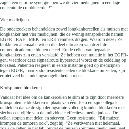
zagen een enorme synergie toen we de vier medicijnen in een lage
concentratie combineerden!”
Vier medicijnen
De onderzoekers behandelden zowel longkankercellen als muizen met
longkanker met vier medicijnen, die de weinig aansprekende namen
EGFR-, RAF-, MEK- en ERK-remmers dragen. Waarom deze? Ze
blokkeren allemaal eiwitten die deel uitmaken van dezelfde
communicatieroute binnen de cel. En de cellen van bepaalde
longkankers zijn eraan verslaafd. Ze hebben een mutatie in het EGFR-
gen, waardoor deze signaalroute hyperactief wordt en de celdeling op
hol slaat. Patiënten reageren in eerste instantie goed op medicijnen
tegen EGFR, maar zodra resistente cellen de blokkade omzeilen, zijn
er niet veel behandelingsmogelijkheden meer.
Kruispunten blokkeren
Vandaar het idee om de kankercellen te slim af te zijn door meerdere
kruispunten te blokkeren in plaats van één. João en zijn collega’s
ontdekten dat ze de signaleringsroute volledig konden blokkeren met
slechts een vijfde van de individuele effectieve medicijndosis. De
cellen stopten met delen en stierven. Geen resistentie. “Bij muizen
krompen de tumoren ook”, zegt hij. “Ze verdwenen niet helemaal,
zoals de cellen in het lab, omdat de muizen sommige medicijnen heel