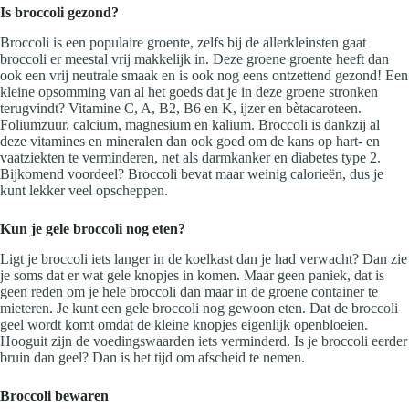
Is broccoli gezond?
Broccoli is een populaire groente, zelfs bij de allerkleinsten gaat
broccoli er meestal vrij makkelijk in. Deze groene groente heeft dan
ook een vrij neutrale smaak en is ook nog eens ontzettend gezond! Een
kleine opsomming van al het goeds dat je in deze groene stronken
terugvindt? Vitamine C, A, B2, B6 en K, ijzer en bètacaroteen.
Foliumzuur, calcium, magnesium en kalium. Broccoli is dankzij al
deze vitamines en mineralen dan ook goed om de kans op hart- en
vaatziekten te verminderen, net als darmkanker en diabetes type 2.
Bijkomend voordeel? Broccoli bevat maar weinig calorieën, dus je
kunt lekker veel opscheppen.
Kun je gele broccoli nog eten?
Ligt je broccoli iets langer in de koelkast dan je had verwacht? Dan zie
je soms dat er wat gele knopjes in komen. Maar geen paniek, dat is
geen reden om je hele broccoli dan maar in de groene container te
mieteren. Je kunt een gele broccoli nog gewoon eten. Dat de broccoli
geel wordt komt omdat de kleine knopjes eigenlijk openbloeien.
Hooguit zijn de voedingswaarden iets verminderd. Is je broccoli eerder
bruin dan geel? Dan is het tijd om afscheid te nemen.
Broccoli bewaren