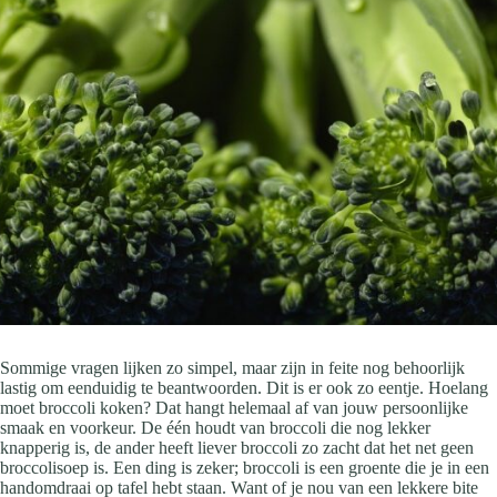
Sommige vragen lijken zo simpel, maar zijn in feite nog behoorlijk
lastig om eenduidig te beantwoorden. Dit is er ook zo eentje. Hoelang
moet broccoli koken? Dat hangt helemaal af van jouw persoonlijke
smaak en voorkeur. De één houdt van broccoli die nog lekker
knapperig is, de ander heeft liever broccoli zo zacht dat het net geen
broccolisoep is. Een ding is zeker; broccoli is een groente die je in een
handomdraai op tafel hebt staan. Want of je nou van een lekkere bite