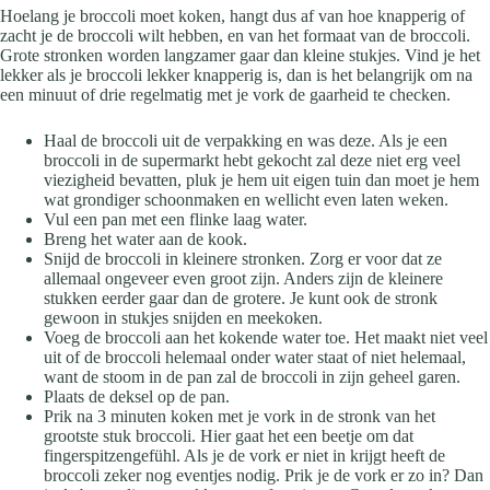
Hoelang je broccoli moet koken, hangt dus af van hoe knapperig of
zacht je de broccoli wilt hebben, en van het formaat van de broccoli.
Grote stronken worden langzamer gaar dan kleine stukjes. Vind je het
lekker als je broccoli lekker knapperig is, dan is het belangrijk om na
een minuut of drie regelmatig met je vork de gaarheid te checken.
Haal de broccoli uit de verpakking en was deze. Als je een
broccoli in de supermarkt hebt gekocht zal deze niet erg veel
viezigheid bevatten, pluk je hem uit eigen tuin dan moet je hem
wat grondiger schoonmaken en wellicht even laten weken.
Vul een pan met een flinke laag water.
Breng het water aan de kook.
Snijd de broccoli in kleinere stronken. Zorg er voor dat ze
allemaal ongeveer even groot zijn. Anders zijn de kleinere
stukken eerder gaar dan de grotere. Je kunt ook de stronk
gewoon in stukjes snijden en meekoken.
Voeg de broccoli aan het kokende water toe. Het maakt niet veel
uit of de broccoli helemaal onder water staat of niet helemaal,
want de stoom in de pan zal de broccoli in zijn geheel garen.
Plaats de deksel op de pan.
Prik na 3 minuten koken met je vork in de stronk van het
grootste stuk broccoli. Hier gaat het een beetje om dat
fingerspitzengefühl. Als je de vork er niet in krijgt heeft de
broccoli zeker nog eventjes nodig. Prik je de vork er zo in? Dan