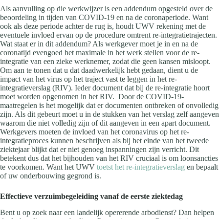
Als aanvulling op die werkwijzer is een addendum opgesteld over de
beoordeling in tijden van COVID-19 en na de coronaperiode. Want
ook als deze periode achter de rug is, houdt UWV rekening met de
eventuele invloed ervan op de procedure omtrent re-integratietrajecten.
Wat staat er in dit addendum? Als werkgever moet je in en na de
coronatijd evengoed het maximale in het werk stellen voor de re-
integratie van een zieke werknemer, zodat die geen kansen misloopt.
Om aan te tonen dat u dat daadwerkelijk hebt gedaan, dient u de
impact van het virus op het traject vast te leggen in het re-
integratieverslag (RIV). Ieder document dat bij de re-integratie hoort
moet worden opgenomen in het RIV. Door de COVID-19-
maatregelen is het mogelijk dat er documenten ontbreken of onvolledig
zijn. Als dit gebeurt moet u in de stukken van het verslag zelf aangeven
waarom die niet volledig zijn of dit aangeven in een apart document.
Werkgevers moeten de invloed van het coronavirus op het re-
integratieproces kunnen beschrijven als bij het einde van het tweede
ziektejaar blijkt dat er niet genoeg inspanningen zijn verricht. Dit
betekent dus dat het bijhouden van het RIV cruciaal is om loonsancties
te voorkomen. Want het UWV
toetst het re-integratieverslag
en bepaalt
of uw onderbouwing gegrond is.
Effectieve verzuimbegeleiding vanaf de eerste ziektedag
Bent u op zoek naar een landelijk opererende arbodienst? Dan helpen