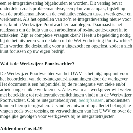
een re-integratieverslag bijgehouden te worden. Dit verslag bevat
onderdelen zoals probleemanalyse, een plan van aanpak, bijstelling
van de probleemanalyse en de evaluatieverslagen tussen werkgever en
werknemer. Als het opstellen van zo’n re-integratieverslag nieuw voor
u is, kunt u Werkwijze Poortwachter raadplegen. Daarnaast is het
raadzaam om de hulp van een arbodienst of re-integratie-expert in te
schakelen. Zijn er complexe vraagstukken? Heeft u begeleiding nodig
bij de het uitvoeren van de taken uit de Wet Verbetering Poortwachter?
Dan worden die deskundig voor u uitgezocht en opgelost, zodat u zich
kunt focussen op uw eigen bedrijf.
Wat is de Werkwijzer Poortwachter?
De Werkwijzer Poortwachter van het UWV is het uitgangspunt voor
het beoordelen van de re-integratie-inspanningen door de werkgever.
Het document is een hulpmiddel bij de re-integratie van zieke en/of
arbeidsongeschikte werknemers. Alles wat u als werkgever wilt weten
met betrekking tot re-integratieverplichtingen vindt u in de Werkwijzer
Poortwachter. Ook re-integratiebedrijven,
bedrijfsartsen
, arbodiensten
kunnen hierop terugvallen. U vindt er antwoord op allerlei belangrijke
vragen zoals over toetsing en verwachtingen van het UWV en over de
mogelijke gevolgen voor werkgevers bij re-integratietrajecten
Addendum Covid-19