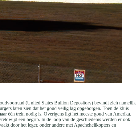
goudvoorraad (United States Bullion Depository) bevindt zich namelijk
gers laten zien dat het goud veilig lag opgeborgen. Toen de kluis
maar één trein nodig is. Overigens ligt het meeste goud van Amerika,
ereldwijd een begrip. In de loop van de geschiedenis werden er ook
akt door het leger, onder andere met Apachehelikopters en