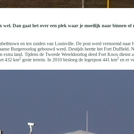
x wel. Dan gaat het over een plek waar je moeilijk naar binnen of 
zabethtown en ten zuiden van Louisville. De post werd vernoemd naar
aanse Burgeroorlog gebouwd werd. Destijds heette het Fort Duffield. Na
an extra land. Tijdens de Tweede Wereldoorlog deed Fort Knox dienst 
2
2
het 432 km
grote terrein. In 2010 besloeg de legerpost 441 km
en er v