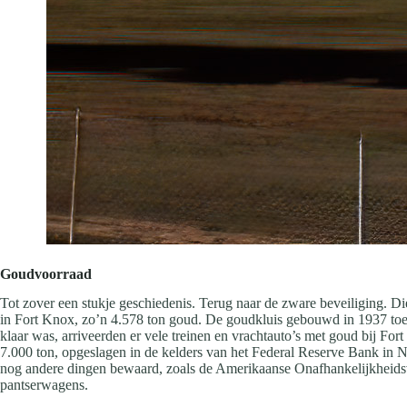
Goudvoorraad
Tot zover een stukje geschiedenis. Terug naar de zware beveiliging. Di
in Fort Knox, zo’n 4.578 ton goud. De goudkluis gebouwd in 1937 toen 
klaar was, arriveerden er vele treinen en vrachtauto’s met goud bij Fo
7.000 ton, opgeslagen in de kelders van het Federal Reserve Bank in 
nog andere dingen bewaard, zoals de Amerikaanse Onafhankelijkheids
pantserwagens.