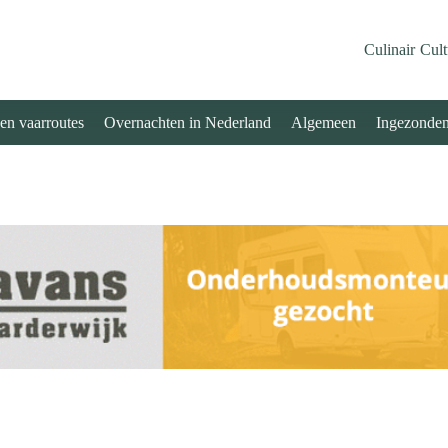
Culinair
Cult
 en vaarroutes
Overnachten in Nederland
Algemeen
Ingezonde