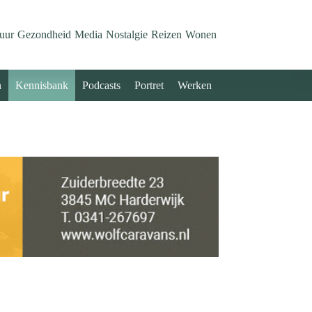
uur
Gezondheid
Media
Nostalgie
Reizen
Wonen
n
Kennisbank
Podcasts
Portret
Werken