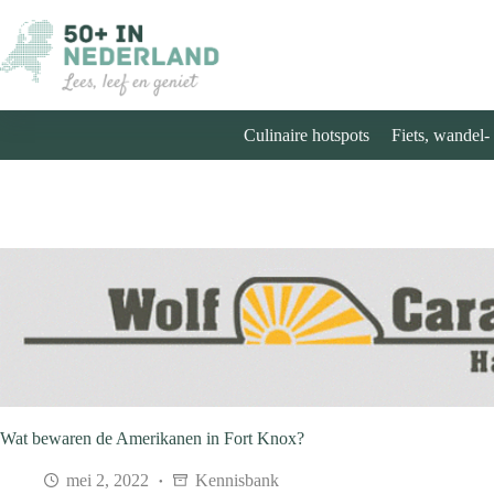
Ga
naar
de
inhoud
Culinaire hotspots
Fiets, wandel-
Wat bewaren de Amerikanen in Fort Knox?
mei 2, 2022
Kennisbank