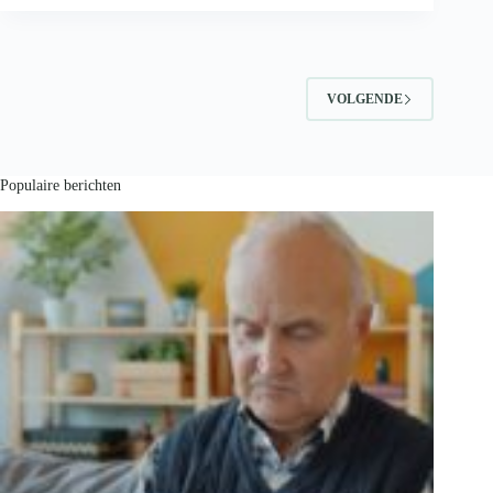
de
‘ik
blijf
lekker
binnen-
VOLGENDE
maanden’
Populaire berichten