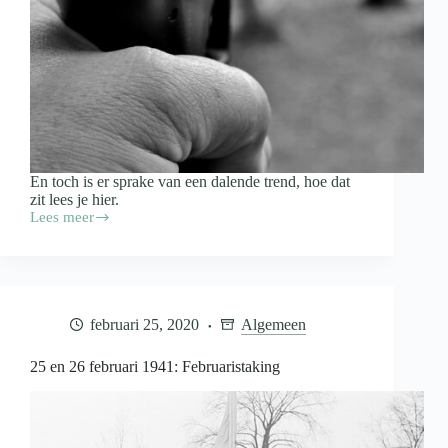
En toch is er sprake van een dalende trend, hoe dat
zit lees je hier.
Lees meer
Aantal
slachtoffers
moord
en
doodslag
vorig
februari 25, 2020
Algemeen
jaar
toegenomen
25 en 26 februari 1941: Februaristaking