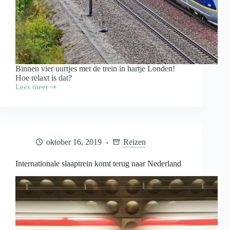
Binnen vier uurtjes met de trein in hartje Londen!
Hoe relaxt is dat?
Lees meer
Vanaf
eind
april
rechtstreeks
met
de
oktober 16, 2019
Reizen
trein
naar
Londen
Internationale slaaptrein komt terug naar Nederland