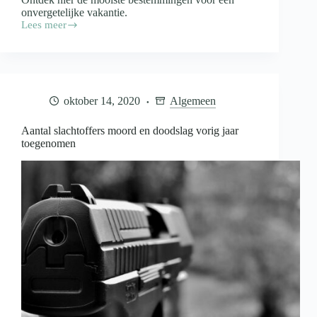
onvergetelijke vakantie.
Lees meer
Vijf
leuke
stedentrips
in
het
voorjaar
oktober 14, 2020
Algemeen
Aantal slachtoffers moord en doodslag vorig jaar
toegenomen