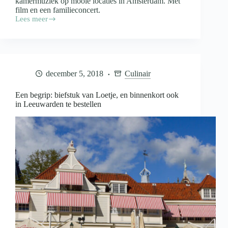
kamermuziek op mooie locaties in Amsterdam. Met
film en een familieconcert.
Lees meer
’s
Avonds
in
het
museum
luisteren
december 5, 2018
Culinair
naar
Russische
kamermuziek
Een begrip: biefstuk van Loetje, en binnenkort ook
in Leeuwarden te bestellen