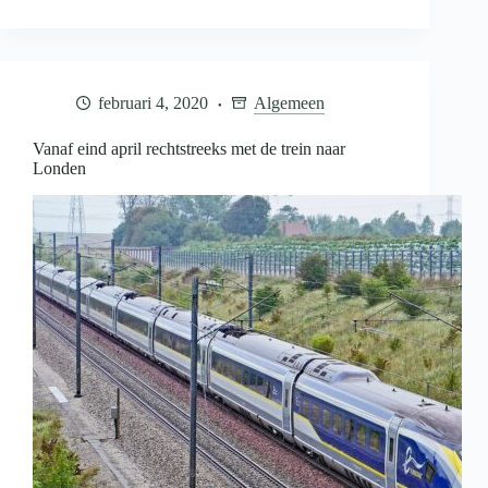
en
26
februari
1941:
Februaristaking
februari 4, 2020
Algemeen
Vanaf eind april rechtstreeks met de trein naar
Londen