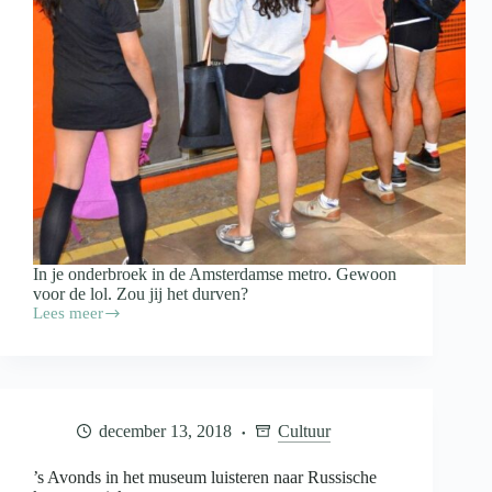
In je onderbroek in de Amsterdamse metro. Gewoon
voor de lol. Zou jij het durven?
Lees meer
In
je
onderbroek
in
de
metro.
december 13, 2018
Cultuur
Word
jij
er
’s Avonds in het museum luisteren naar Russische
vrolijk