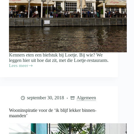
Kenners eten een biefstuk bij Loetje. Bij wie? We
leggen hier uit hoe dat zit, met die Loetje-restaurants.
Lees meer
Een
begrip:
biefstuk
van
Loetje,
en
september 30, 2018
Algemeen
binnenkort
ook
in
Wooninspiratie voor de ‘ik blijf lekker binnen-
Leeuwarden
maanden’
te
bestellen