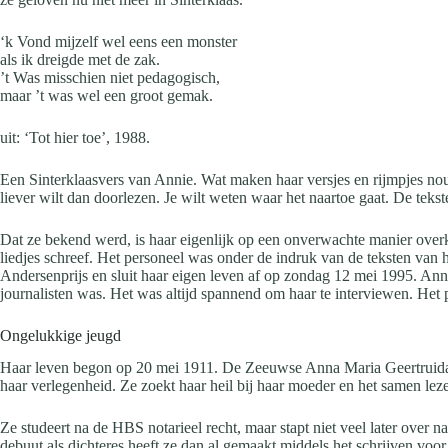
‘k Vond mijzelf wel eens een monster
als ik dreigde met de zak.
’t Was misschien niet pedagogisch,
maar ’t was wel een groot gemak.
uit: ‘Tot hier toe’, 1988.
Een Sinterklaasvers van Annie. Wat maken haar versjes en rijmpjes nou zo
liever wilt dan doorlezen. Je wilt weten waar het naartoe gaat. De tekst
Dat ze bekend werd, is haar eigenlijk op een onverwachte manier over
liedjes schreef. Het personeel was onder de indruk van de teksten van 
Andersenprijs en sluit haar eigen leven af op zondag 12 mei 1995. Annie 
journalisten was. Het was altijd spannend om haar te interviewen. Het
Ongelukkige jeugd
Haar leven begon op 20 mei 1911. De Zeeuwse Anna Maria Geertruida Sc
haar verlegenheid. Ze zoekt haar heil bij haar moeder en het samen lezen
Ze studeert na de HBS notarieel recht, maar stapt niet veel later over 
debuut als dichteres heeft ze dan al gemaakt middels het schrijven voor