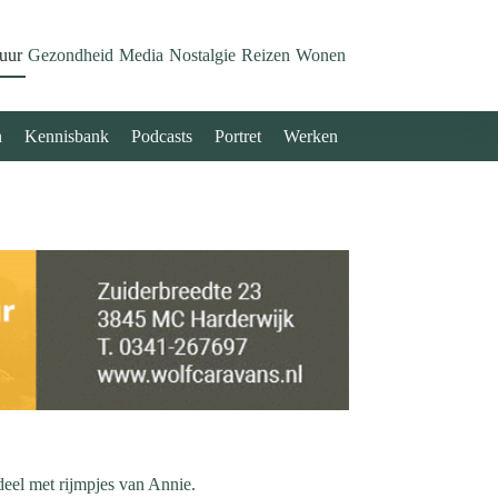
uur
Gezondheid
Media
Nostalgie
Reizen
Wonen
n
Kennisbank
Podcasts
Portret
Werken
rdeel met rijmpjes van Annie.