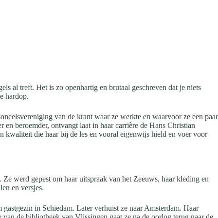
s al treft. Het is zo openhartig en brutaal geschreven dat je niets
ie hardop.
soneelsvereniging van de krant waar ze werkte en waarvoor ze een paar
r en beroemder, ontvangt laat in haar carrière de Hans Christian
 kwaliteit die haar bij de les en vooral eigenwijs hield en voer voor
. Ze werd gepest om haar uitspraak van het Zeeuws, haar kleding en
len en versjes.
warm gastgezin in Schiedam. Later verhuist ze naar Amsterdam. Haar
e van de bibliotheek van Vlissingen gaat ze na de oorlog terug naar de