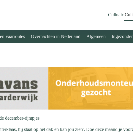
Culinair
Cult
 en vaarroutes
Overnachten in Nederland
Algemeen
Ingezonde
de december-rijmpjes
Sinterklaas, hij staat op het dak en kan jou zien'. Doe deze maand je voo