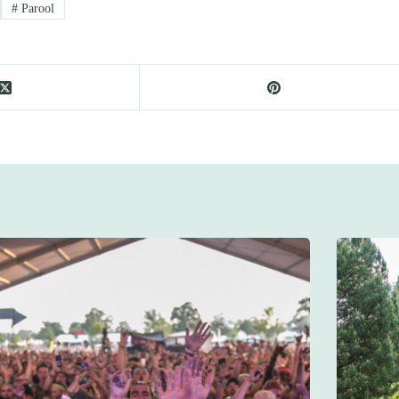
#
Parool