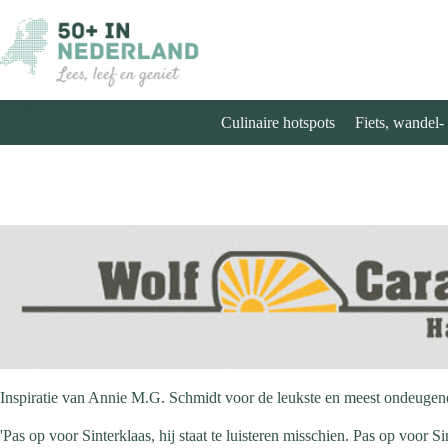
Ga
naar
de
inhoud
Culinaire hotspots
Fiets, wandel-
Inspiratie van Annie M.G. Schmidt voor de leukste en meest ondeugen
'Pas op voor Sinterklaas, hij staat te luisteren misschien. Pas op voor 