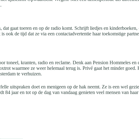
l.
is, dat gaat toeren en op de radio komt. Schrijft liedjes en kinderboeke
is ook de tijd dat ze via een contactadvertentie haar toekomstige partn
r voor toneel, kranten, radio en reclame. Denk aan Pension Hommeles en d
l Foxtrot waarmee ze weer helemaal terug is. Privé gaat het minder goe
msterdam te verhuizen.
felle uitspraken doet en menigeen op de hak neemt. Ze is een wel gezi
t 84 jaar en tot op de dag van vandaag genieten veel mensen van haar t