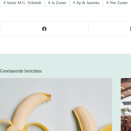
#
Annie M.G. Schmidt
#
Ja Zuster
#
Jip & Janneke
#
Nee Zuster
Gerelateerde berichten