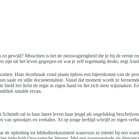
 gewild? Misschien is het de nieuwsgierigheid die je bij de eerste regel
en zijn uit het leven gegrepen en wat je zelf regelmatig denkt, zegt Ann
komen. Haar doorbraak vond plaats tijdens een bijeenkomst van de per
hun saaie en stille documentaliste. Vanaf dat moment wordt ze beroemde
hield het liefst de regie in eigen hand en liet zich niets wijsmaken. Een
 publiek smulde ervan.
hmidt zal in haar latere leven haar jeugd als ongelukkig beschrijven
 van sprookjes en verhalen. Al op jonge leeftijd schrijft ze eigen verha
naar de opleiding tot bibliotheekassistent waarvoor ze intrekt bij een 
 het tijdschrift Opwaartsche Wegen. Met een tussenperiode als directric