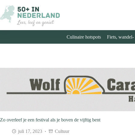
Ga
naar
de
inhoud
Culinaire hotspots
Fiets, wandel-
Zo overleef je een festival als je boven de vijftig bent
juli 17, 2023
Cultuur