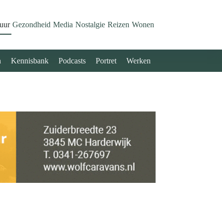
uur
Gezondheid
Media
Nostalgie
Reizen
Wonen
n
Kennisbank
Podcasts
Portret
Werken