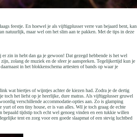
ags feestje. En hoewel je als vijftigplusser verre van bejaard bent, kan
slaan natuurlijk, maar wel om het slim aan te pakken. Met de tips in deze
s jij er zin in hebt dan ga je gewoon! Dat gezegd hebbende is het wel
 zijn, zolang de muziek en de sfeer je aanspreken. Tegelijkertijd kun je
ek daarnaast in het blokkenschema artiesten of bands op waar je
ink wat biertjes of wijntjes achter de kiezen had. Zodra je de dertig
och het liefst op je heerlijke, dure matras. Als vijftigplusser gruwel
enwoordig verschillende accommodatie-opties aan. Zo is glamping
yurt of een tiny house, er is van alles. Wil je toch graag de echte
 bepaald tijdstip toch echt wel genoeg vinden en een tukkie willen
degelijke tent en zorg voor een goede slaapmat of een stevig luchtbed