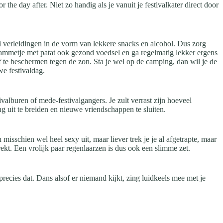
the day after. Niet zo handig als je vanuit je festivalkater direct door
lei verleidingen in de vorm van lekkere snacks en alcohol. Dus zorg
jnhammetje met patat ook gezond voedsel en ga regelmatig lekker ergens
f te beschermen tegen de zon. Sta je wel op de camping, dan wil je de
we festivaldag.
alburen of mede-festivalgangers. Je zult verrast zijn hoeveel
ng uit te breiden en nieuwe vriendschappen te sluiten.
 misschien wel heel sexy uit, maar liever trek je je al afgetrapte, maar
ekt. Een vrolijk paar regenlaarzen is dus ook een slimme zet.
recies dat. Dans alsof er niemand kijkt, zing luidkeels mee met je