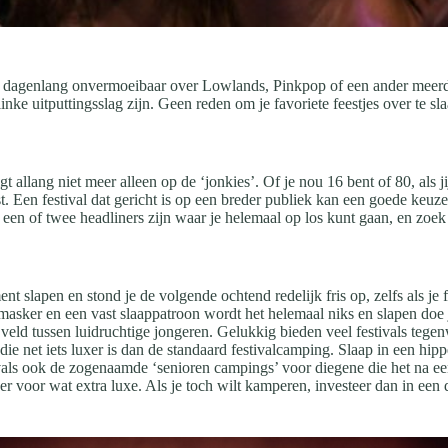
e je dagenlang onvermoeibaar over Lowlands, Pinkpop of een ander meerda
flinke uitputtingsslag zijn. Geen reden om je favoriete feestjes over te 
 ligt allang niet meer alleen op de ‘jonkies’. Of je nou 16 bent of 80, al
t. Een festival dat gericht is op een breder publiek kan een goede keuze
val een of twee headliners zijn waar je helemaal op los kunt gaan, en zo
 slapen en stond je de volgende ochtend redelijk fris op, zelfs als je fl
sker en een vast slaappatroon wordt het helemaal niks en slapen doe je t
 veld tussen luidruchtige jongeren. Gelukkig bieden veel festivals teg
 net iets luxer is dan de standaard festivalcamping. Slaap in een hippe 
vals ook de zogenaamde ‘senioren campings’ voor diegene die het na een
r voor wat extra luxe. Als je toch wilt kamperen, investeer dan in een 