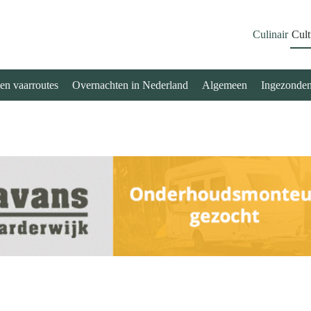
Culinair
Cult
 en vaarroutes
Overnachten in Nederland
Algemeen
Ingezonde