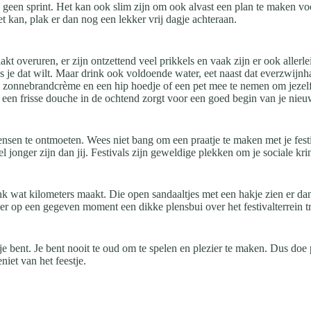
geen sprint. Het kan ook slim zijn om ook alvast een plan te maken voor 
t kan, plak er dan nog een lekker vrij dagje achteraan.
akt overuren, er zijn ontzettend veel prikkels en vaak zijn er ook aller
 als je dat wilt. Maar drink ook voldoende water, eet naast dat everzwi
 om zonnebrandcrème en een hip hoedje of een pet mee te nemen om jezel
 een frisse douche in de ochtend zorgt voor een goed begin van je nieu
sen te ontmoeten. Wees niet bang om een praatje te maken met je festiv
 jonger zijn dan jij. Festivals zijn geweldige plekken om je sociale kri
link wat kilometers maakt. Die open sandaaltjes met een hakje zien er dan
er op een gegeven moment een dikke plensbui over het festivalterrein tr
e bent. Je bent nooit te oud om te spelen en plezier te maken. Dus doe p
niet van het feestje.