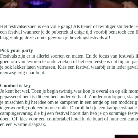
Het festivalseizoen is een volle gang! Als tiener of twintiger stuiterd
een festival wanneer je de puberteit al enige tijd voorbij bent toch een 
blog vink jij deze zomer gewoon je lievelingsfestivals af!
Pick your party
Festivals zijn er in allerlei soorten en maten. En de focus van festivals
goed om van tevoren te onderzoeken of het een feestje is dat bij jou pas
je ook lekker laten verrassen. Kies een festival waarbij er in ieder ge
nieuwsgierig naar bent.
Comfort is key
Je kent het wel. Toen je begin twintig was kon je overal en op elk moment
gepasseerd bent is dit een heel ander verhaal. Zonder oordoppen, slaapma
je misschien bij het idee om te kamperen in een tentje op een modderig
tegenwoordig ook een mooie optie. Daarbij heb je een kampeersituatie die
campingervaring die bij een festival hoort dan heb je op sommige festi
doen. Of kies voor een comfortabel hotel in de buurt of huur een campe
en een warme slaapzak.