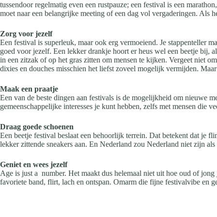
tussendoor regelmatig even een rustpauze; een festival is een marathon, 
moet naar een belangrijke meeting of een dag vol vergaderingen. Als he
Zorg voor jezelf
Een festival is superleuk, maar ook erg vermoeiend. Je stappenteller ma
goed voor jezelf. Een lekker drankje hoort er heus wel een beetje bij,
in een zitzak of op het gras zitten om mensen te kijken. Vergeet niet
dixies en douches misschien het liefst zoveel mogelijk vermijden. Maar
Maak een praatje
Een van de beste dingen aan festivals is de mogelijkheid om nieuwe men
gemeenschappelijke interesses je kunt hebben, zelfs met mensen die veel
Draag goede schoenen
Een beetje festival beslaat een behoorlijk terrein. Dat betekent dat je f
lekker zittende sneakers aan. En Nederland zou Nederland niet zijn als 
Geniet en wees jezelf
Age is just a number. Het maakt dus helemaal niet uit hoe oud of jong j
favoriete band, flirt, lach en ontspan. Omarm die fijne festivalvibe en ge