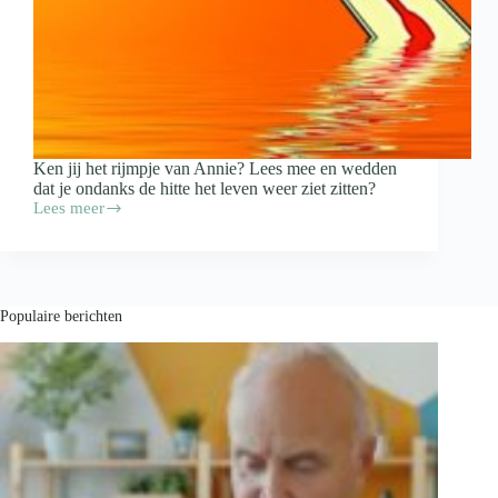
Ken jij het rijmpje van Annie? Lees mee en wedden
dat je ondanks de hitte het leven weer ziet zitten?
Lees meer
Hoe,
wat
heb
ik
het
heet,
Populaire berichten
zei
meneer
Van
der
Peet