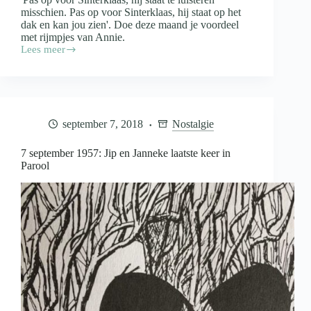
misschien. Pas op voor Sinterklaas, hij staat op het
dak en kan jou zien'. Doe deze maand je voordeel
met rijmpjes van Annie.
Lees meer
Inspiratie
van
Annie
M.G.
Schmidt
voor
september 7, 2018
Nostalgie
de
leukste
en
7 september 1957: Jip en Janneke laatste keer in
meest
Parool
ondeugende
december-
rijmpjes