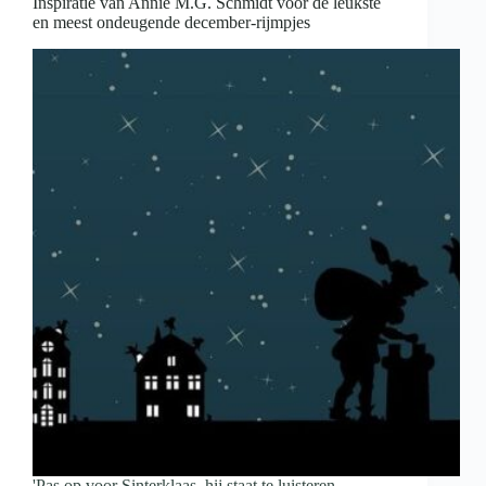
Inspiratie van Annie M.G. Schmidt voor de leukste
en meest ondeugende december-rijmpjes
'Pas op voor Sinterklaas, hij staat te luisteren