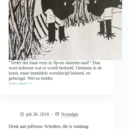
"Vertel dat maar eens in Jip-en-Janneke-taal!" Dan
weet iedereen wat er wordt bedoeld. Ontstaan in de
krant, maar inmiddels wereldwijd bekend, en
gebezigd. Wel zo helder.
Lees meer
7
september
1957:
Jip
en
Janneke
juli 28, 2018
Nostalgie
laatste
keer
in
Denk aan juffrouw Scholten, die is vandaag