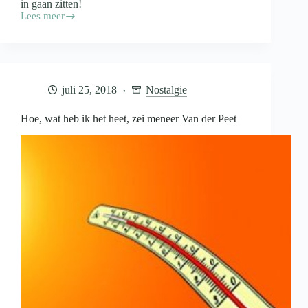
in gaan zitten!
Lees meer
Denk
aan
juffrouw
Scholten,
die
is
juli 25, 2018
Nostalgie
vandaag
gesmolten
Hoe, wat heb ik het heet, zei meneer Van der Peet