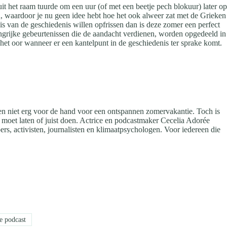
it het raam tuurde om een uur (of met een beetje pech blokuur) later op
en, waardoor je nu geen idee hebt hoe het ook alweer zat met de Grieken
nnis van de geschiedenis willen opfrissen dan is deze zomer een perfect
grijke gebeurtenissen die de aandacht verdienen, worden opgedeeld in
er het oor wanneer er een kantelpunt in de geschiedenis ter sprake komt.
hien niet erg voor de hand voor een ontspannen zomervakantie. Toch is
al moet laten of juist doen. Actrice en podcastmaker Cecelia Adorée
ers, activisten, journalisten en klimaatpsychologen. Voor iedereen die
e podcast