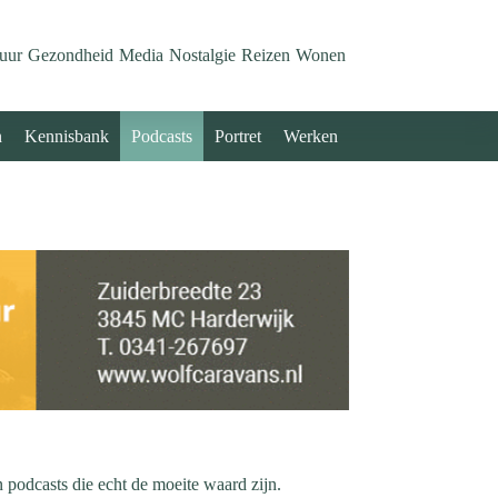
uur
Gezondheid
Media
Nostalgie
Reizen
Wonen
n
Kennisbank
Podcasts
Portret
Werken
podcasts die echt de moeite waard zijn.