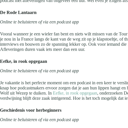
podcast met afleveringen van ongeveer een uur. Wel even je Engels afs
De Rode Lantaarn
Online te beluisteren of via een podcast app
Vooral wanneer je een wieler fan bent en niets wilt missen van de Tou
je nou in la France langs de kant van de weg zit op je klapstoeltje, o
interviews en bouwen zo de spanning lekker op. Ook voor iemand die niet
Afleveringen duren vaak iets meer dan een uur.
Eefke, in rook opgegaan
Online te beluisteren of via een podcast app
Je vakantie is het perfecte moment om een podcast in een keer te verslin
knap hoe podcastmakers ervoor zorgen dat je aan hun lippen hangt en h
Wolf uit Wezep te duiken. In
Eefke, in rook opgegaan
, onderzoeken De
verdwijning blijft deze zaak intrigerend. Hoe is het toch mogelijk da
Geschiedenis voor herbeginners
Online te beluisteren of via een podcast app