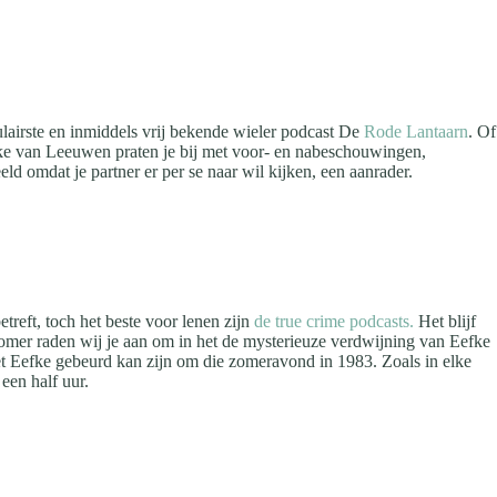
lairste en inmiddels vrij bekende wieler podcast De
Rode Lantaarn
. Of
Maike van Leeuwen praten je bij met voor- en nabeschouwingen,
ld omdat je partner er per se naar wil kijken, een aanrader.
treft, toch het beste voor lenen zijn
de true crime podcasts.
Het blijf
 zomer raden wij je aan om in het de mysterieuze verdwijning van Eefke
et Eefke gebeurd kan zijn om die zomeravond in 1983. Zoals in elke
een half uur.