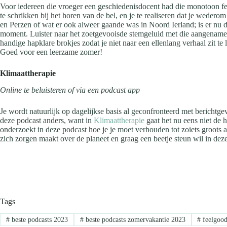
Voor iedereen die vroeger een geschiedenisdocent had die monotoon feite
te schrikken bij het horen van de bel, en je te realiseren dat je wede
en Perzen of wat er ook alweer gaande was in Noord Ierland; is er nu 
moment. Luister naar het zoetgevooisde stemgeluid met die aangename
handige hapklare brokjes zodat je niet naar een ellenlang verhaal zit te
Goed voor een leerzame zomer!
Klimaattherapie
Online te beluisteren of via een podcast app
Je wordt natuurlijk op dagelijkse basis al geconfronteerd met berichtge
deze podcast anders, want in
Klimaattherapie
gaat het nu eens niet de h
onderzoekt in deze podcast hoe je je moet verhouden tot zoiets groots a
zich zorgen maakt over de planeet en graag een beetje steun wil in dez
Tags
#
beste podcasts 2023
#
beste podcasts zomervakantie 2023
#
feelgood