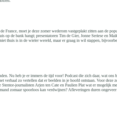
toffen.
r de France, moet je deze zomer wederom vastgeplakt zitten aan de popu
f thuis op de bank hangt; presentatoren Tim de Gier, Jonne Seriese en 
 thuis is in de wieler wereld, maar er graag in wil stappen, bijvoorbee
den. Nu heb je er immers de tijd voor! Podcast die zich daar, wat ons be
et verhaal zo vertellen dat er beelden in je hoofd ontstaan. Voor deze
 Stentor-journalisten Arjen ten Cate en Paulien Plat wat er mogelijk m
t iemand zomaar spoorloos kan verdwijnen? Afleveringen duren ongeveer 