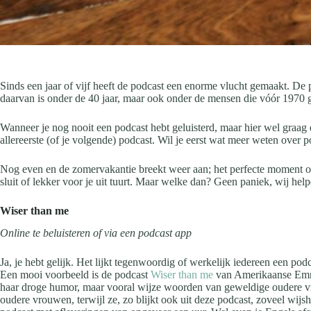
Sinds een jaar of vijf heeft de podcast een enorme vlucht gemaakt. De po
daarvan is onder de 40 jaar, maar ook onder de mensen die vóór 1970 ge
Wanneer je nog nooit een podcast hebt geluisterd, maar hier wel graag e
allereerste (of je volgende) podcast. Wil je eerst wat meer weten over 
Nog even en de zomervakantie breekt weer aan; het perfecte moment om e
sluit of lekker voor je uit tuurt. Maar welke dan? Geen paniek, wij hel
Wiser than me
Online te beluisteren of via een podcast app
Ja, je hebt gelijk. Het lijkt tegenwoordig of werkelijk iedereen een podc
Een mooi voorbeeld is de podcast
Wiser than me
van Amerikaanse Emmy 
haar droge humor, maar vooral wijze woorden van geweldige oudere vr
oudere vrouwen, terwijl ze, zo blijkt ook uit deze podcast, zoveel wij