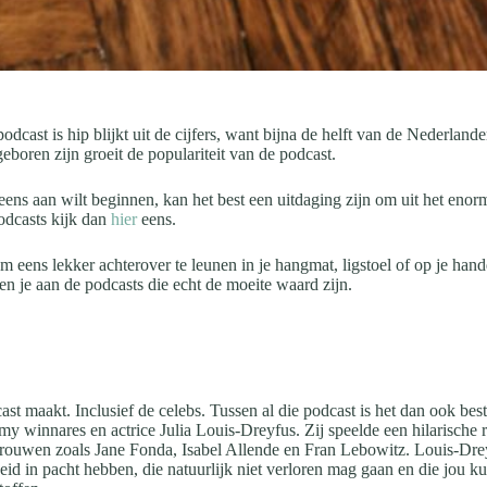
dcast is hip blijkt uit de cijfers, want bijna de helft van de Nederland
boren zijn groeit de populariteit van de podcast.
ens aan wilt beginnen, kan het best een uitdaging zijn om uit het enorme
podcasts kijk dan
hier
eens.
ens lekker achterover te leunen in je hangmat, ligstoel of op je handdo
pen je aan de podcasts die echt de moeite waard zijn.
ast maakt. Inclusief de celebs. Tussen al die podcast is het dan ook best
winnares en actrice Julia Louis-Dreyfus. Zij speelde een hilarische ro
ouwen zoals Jane Fonda, Isabel Allende en Fran Lebowitz. Louis-Dreyf
sheid in pacht hebben, die natuurlijk niet verloren mag gaan en die jou