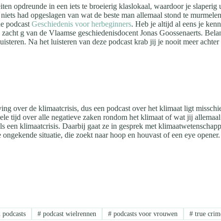
n opdreunde in een iets te broeierig klaslokaal, waardoor je slaperig u
rom niets had opgeslagen van wat de beste man allemaal stond te murmel
de podcast
Geschiedenis voor herbeginners
. Heb je altijd al eens je ke
 zacht g van de Vlaamse geschiedenisdocent Jonas Goossenaerts. Belan
 luisteren. Na het luisteren van deze podcast krab jij je nooit meer acht
ving over de klimaatcrisis, dus een podcast over het klimaat ligt missc
ele tijd over alle negatieve zaken rondom het klimaat of wat jij allema
ls een klimaatcrisis. Daarbij gaat ze in gesprek met klimaatwetenschapp
e ongekende situatie, die zoekt naar hoop en houvast of een eye opener.
 podcasts
#
podcast wielrennen
#
podcasts voor vrouwen
#
true crim