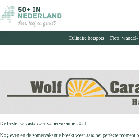
Ga
naar
de
inhoud
Culinaire hotspots
Fiets, wandel-
De beste podcasts voor zomervakantie 2023
Nog even en de zomervakantie breekt weer aan; het perfecte moment om 