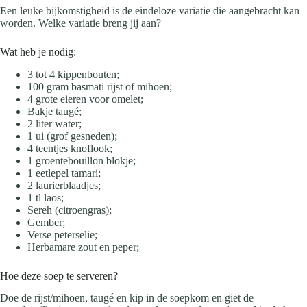
Een leuke bijkomstigheid is de eindeloze variatie die aangebracht kan
worden. Welke variatie breng jij aan?
Wat heb je nodig:
3 tot 4 kippenbouten;
100 gram basmati rijst of mihoen;
4 grote eieren voor omelet;
Bakje taugé;
2 liter water;
1 ui (grof gesneden);
4 teentjes knoflook;
1 groentebouillon blokje;
1 eetlepel tamari;
2 laurierblaadjes;
1 tl laos;
Sereh (citroengras);
Gember;
Verse peterselie;
Herbamare zout en peper;
Hoe deze soep te serveren?
Doe de rijst/mihoen, taugé en kip in de soepkom en giet de