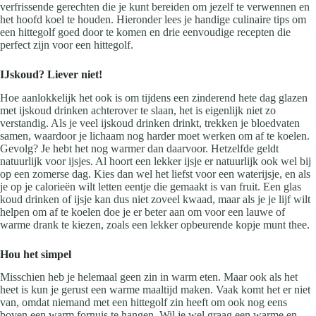
verfrissende gerechten die je kunt bereiden om jezelf te verwennen en
het hoofd koel te houden. Hieronder lees je handige culinaire tips om
een hittegolf goed door te komen en drie eenvoudige recepten die
perfect zijn voor een hittegolf.
IJskoud? Liever niet!
Hoe aanlokkelijk het ook is om tijdens een zinderend hete dag glazen
met ijskoud drinken achterover te slaan, het is eigenlijk niet zo
verstandig. Als je veel ijskoud drinken drinkt, trekken je bloedvaten
samen, waardoor je lichaam nog harder moet werken om af te koelen.
Gevolg? Je hebt het nog warmer dan daarvoor. Hetzelfde geldt
natuurlijk voor ijsjes. Al hoort een lekker ijsje er natuurlijk ook wel bij
op een zomerse dag. Kies dan wel het liefst voor een waterijsje, en als
je op je calorieën wilt letten eentje die gemaakt is van fruit. Een glas
koud drinken of ijsje kan dus niet zoveel kwaad, maar als je je lijf wilt
helpen om af te koelen doe je er beter aan om voor een lauwe of
warme drank te kiezen, zoals een lekker opbeurende kopje munt thee.
Hou het simpel
Misschien heb je helemaal geen zin in warm eten. Maar ook als het
heet is kun je gerust een warme maaltijd maken. Vaak komt het er niet
van, omdat niemand met een hittegolf zin heeft om ook nog eens
boven een warm fornuis te hangen. Wil je wel graag een warme en