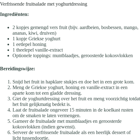
Verfrissende fruitsalade met yoghurtdressing
Ingrediënten:
2 kopjes gemengd vers fruit (bijv. aardbeien, bosbessen, mango,
ananas, kiwi, druiven)
1 kopje Griekse yoghurt
1 eetlepel honing
1 theelepel vanille-extract
Optionele toppings: muntblaadjes, geroosterde kokosvlokken
Bereidingswijze:
Snijd het fruit in hapklare stukjes en doe het in een grote kom.
Meng de Griekse yoghurt, honing en vanille-extract in een
aparte kom tot een gladde dressing.
Giet de yoghurtdressing over het fruit en meng voorzichtig totdat
het fruit gelijkmatig bedekt is.
Laat de fruitsalade ongeveer 15 minuten in de koelkast rusten
om de smaken te laten vermengen.
Garneer de fruitsalade met muntblaadjes en geroosterde
kokosvlokken (indien gewenst).
Serveer de verfrissende fruitsalade als een heerlijk dessert of
licht tussendoortje.