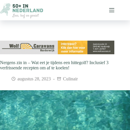
Ga
naar
de
inhoud
Nergens zin in – Wat eet je tijdens een hittegolf? Inclusief 3
verfrissende recepten om af te koelen!
augustus 28, 2023
Culinair