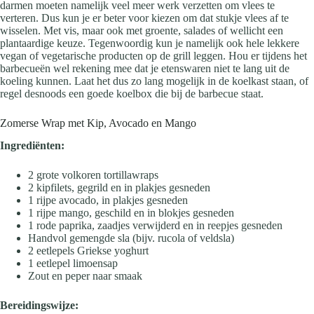
darmen moeten namelijk veel meer werk verzetten om vlees te
verteren. Dus kun je er beter voor kiezen om dat stukje vlees af te
wisselen. Met vis, maar ook met groente, salades of wellicht een
plantaardige keuze. Tegenwoordig kun je namelijk ook hele lekkere
vegan of vegetarische producten op de grill leggen. Hou er tijdens het
barbecueën wel rekening mee dat je etenswaren niet te lang uit de
koeling kunnen. Laat het dus zo lang mogelijk in de koelkast staan, of
regel desnoods een goede koelbox die bij de barbecue staat.
Zomerse Wrap met Kip, Avocado en Mango
Ingrediënten:
2 grote volkoren tortillawraps
2 kipfilets, gegrild en in plakjes gesneden
1 rijpe avocado, in plakjes gesneden
1 rijpe mango, geschild en in blokjes gesneden
1 rode paprika, zaadjes verwijderd en in reepjes gesneden
Handvol gemengde sla (bijv. rucola of veldsla)
2 eetlepels Griekse yoghurt
1 eetlepel limoensap
Zout en peper naar smaak
Bereidingswijze: