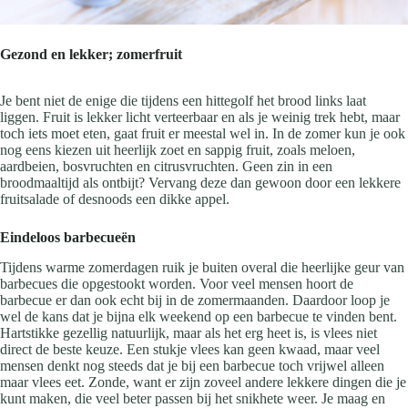
Gezond en lekker; zomerfruit
Je bent niet de enige die tijdens een hittegolf het brood links laat
liggen. Fruit is lekker licht verteerbaar en als je weinig trek hebt, maar
toch iets moet eten, gaat fruit er meestal wel in. In de zomer kun je ook
nog eens kiezen uit heerlijk zoet en sappig fruit, zoals meloen,
aardbeien, bosvruchten en citrusvruchten. Geen zin in een
broodmaaltijd als ontbijt? Vervang deze dan gewoon door een lekkere
fruitsalade of desnoods een dikke appel.
Eindeloos barbecueën
Tijdens warme zomerdagen ruik je buiten overal die heerlijke geur van
barbecues die opgestookt worden. Voor veel mensen hoort de
barbecue er dan ook echt bij in de zomermaanden. Daardoor loop je
wel de kans dat je bijna elk weekend op een barbecue te vinden bent.
Hartstikke gezellig natuurlijk, maar als het erg heet is, is vlees niet
direct de beste keuze. Een stukje vlees kan geen kwaad, maar veel
mensen denkt nog steeds dat je bij een barbecue toch vrijwel alleen
maar vlees eet. Zonde, want er zijn zoveel andere lekkere dingen die je
kunt maken, die veel beter passen bij het snikhete weer. Je maag en