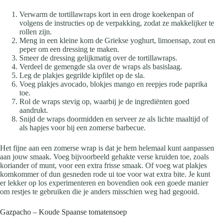
Verwarm de tortillawraps kort in een droge koekenpan of
volgens de instructies op de verpakking, zodat ze makkelijker te
rollen zijn.
Meng in een kleine kom de Griekse yoghurt, limoensap, zout en
peper om een dressing te maken.
Smeer de dressing gelijkmatig over de tortillawraps.
Verdeel de gemengde sla over de wraps als basislaag.
Leg de plakjes gegrilde kipfilet op de sla.
Voeg plakjes avocado, blokjes mango en reepjes rode paprika
toe.
Rol de wraps stevig op, waarbij je de ingrediënten goed
aandrukt.
Snijd de wraps doormidden en serveer ze als lichte maaltijd of
als hapjes voor bij een zomerse barbecue.
Het fijne aan een zomerse wrap is dat je hem helemaal kunt aanpassen
aan jouw smaak. Voeg bijvoorbeeld gehakte verse kruiden toe, zoals
koriander of munt, voor een extra frisse smaak. Of voeg wat plakjes
komkommer of dun gesneden rode ui toe voor wat extra bite. Je kunt
er lekker op los experimenteren en bovendien ook een goede manier
om restjes te gebruiken die je anders misschien weg had gegooid.
Gazpacho – Koude Spaanse tomatensoep