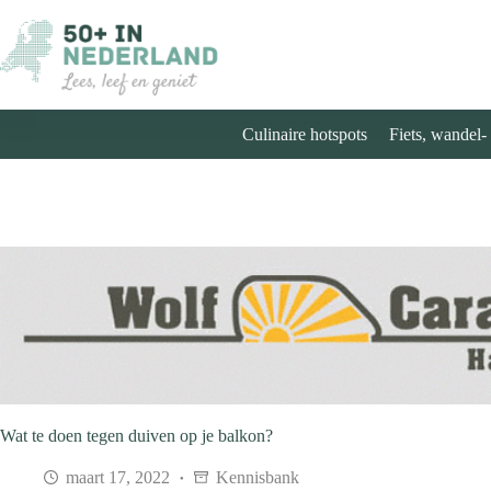
Ga
naar
de
inhoud
Culinaire hotspots
Fiets, wandel-
Wat te doen tegen duiven op je balkon?
maart 17, 2022
Kennisbank