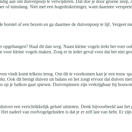
dig aan om duivenpoep te verwijderen. Dat doe je door groene zeep, af
of tuinslang. Niet met een hogedrukreiniger, want daarmee verspreidt je
e borstel of een bezem en ga daarmee de duivenpoep te lijf. Vergeet n
 opgehangen? Haal dit dan weg. Naast kleine vogels trekt het voer ook 
m voor kleine vogels maken. Zorg er in ieder geval voor dat het niet g
en vindt komt telkens terug. Om dit te voorkomen kan je een touw spa
t. Ook dit brengt duiven uit balans en het zorgt ervoor dat duiven niet
ven op je balkon gaat spiesen. Duivenpinnen zijn verkrijgbaar bij bouw
 duiven een verschrikkelijk geluid uitstoten. Denk bijvoorbeeld aan het 
. Het nadeel van roofvogelgeluiden is dat je er zelf last van hebt. Er zi