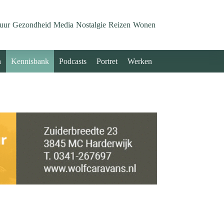
uur
Gezondheid
Media
Nostalgie
Reizen
Wonen
n
Kennisbank
Podcasts
Portret
Werken