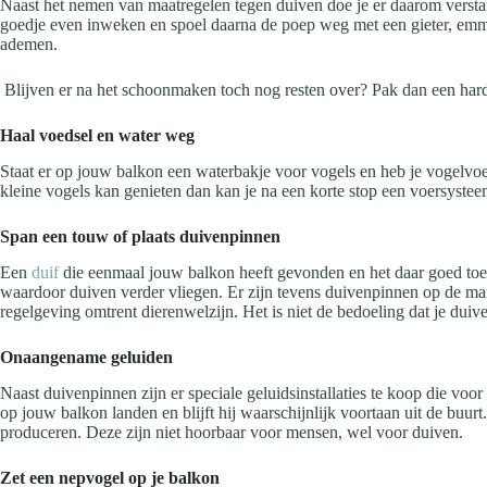
Naast het nemen van maatregelen tegen duiven doe je er daarom verstan
goedje even inweken en spoel daarna de poep weg met een gieter, emmer 
ademen.
Blijven er na het schoonmaken toch nog resten over? Pak dan een hard
Haal voedsel en water weg
Staat er op jouw balkon een waterbakje voor vogels en heb je vogelvoer
kleine vogels kan genieten dan kan je na een korte stop een voersystee
Span een touw of plaats duivenpinnen
Een
duif
die eenmaal jouw balkon heeft gevonden en het daar goed toev
waardoor duiven verder vliegen. Er zijn tevens duivenpinnen op de mark
regelgeving omtrent dierenwelzijn. Het is niet de bedoeling dat je dui
Onaangename geluiden
Naast duivenpinnen zijn er speciale geluidsinstallaties te koop die voor
op jouw balkon landen en blijft hij waarschijnlijk voortaan uit de buurt
produceren. Deze zijn niet hoorbaar voor mensen, wel voor duiven.
Zet een nepvogel op je balkon