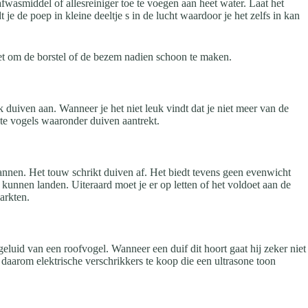
wasmiddel of allesreiniger toe te voegen aan heet water. Laat het
 de poep in kleine deeltje s in de lucht waardoor je het zelfs in kan
iet om de borstel of de bezem nadien schoon te maken.
duiven aan. Wanneer je het niet leuk vindt dat je niet meer van de
rote vogels waaronder duiven aantrekt.
nnen. Het touw schrikt duiven af. Het biedt tevens geen evenwicht
 kunnen landen. Uiteraard moet je er op letten of het voldoet aan de
markten.
geluid van een roofvogel. Wanneer een duif dit hoort gaat hij zeker niet
jn daarom elektrische verschrikkers te koop die een ultrasone toon