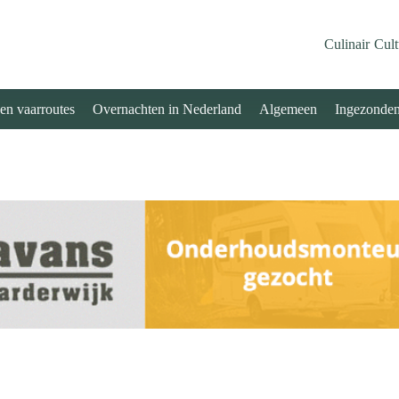
Culinair
Cult
 en vaarroutes
Overnachten in Nederland
Algemeen
Ingezonde