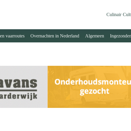
Culinair
Cult
 en vaarroutes
Overnachten in Nederland
Algemeen
Ingezonde