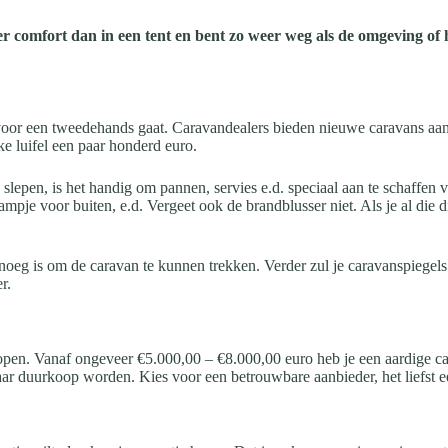
r comfort dan in een tent en bent zo weer weg als de omgeving of
e voor een tweedehands gaat. Caravandealers bieden nieuwe caravans aa
ke luifel een paar honderd euro.
n slepen, is het handig om pannen, servies e.d. speciaal aan te schaffe
 lampje voor buiten, e.d. Vergeet ook de brandblusser niet. Als je al die
genoeg is om de caravan te kunnen trekken. Verder zul je caravanspiegel
r.
en. Vanaf ongeveer €5.000,00 – €8.000,00 euro heb je een aardige cara
maar duurkoop worden. Kies voor een betrouwbare aanbieder, het liefst