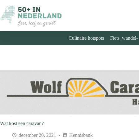
Ga
naar
de
inhoud
Culinaire hotspots
Fiets, wandel-
Wat kost een caravan?
december 20, 2021
Kennisbank