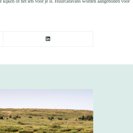
te kijken of het iets voor je is. Huurcaravans worden aangeboden voor