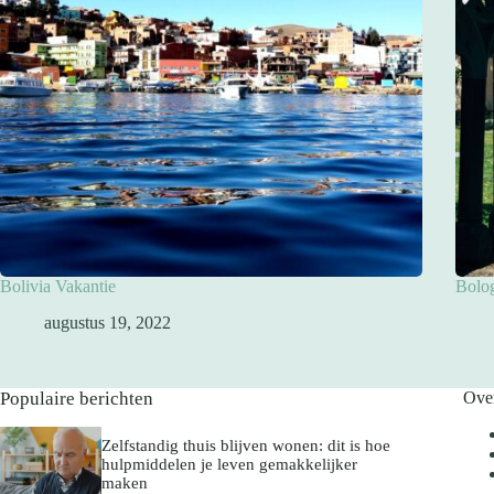
Bolivia Vakantie
Bolo
augustus 19, 2022
Populaire berichten
Ove
Zelfstandig thuis blijven wonen: dit is hoe
hulpmiddelen je leven gemakkelijker
maken