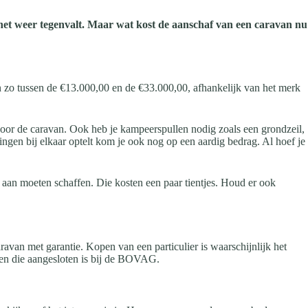
 het weer tegenvalt. Maar wat kost de aanschaf van een caravan nu
n zo tussen de €13.000,00 en de €33.000,00, afhankelijk van het merk
n voor de caravan. Ook heb je kampeerspullen nodig zoals een grondzeil,
 dingen bij elkaar optelt kom je ook nog op een aardig bedrag. Al hoef je
s aan moeten schaffen. Die kosten een paar tientjes. Houd er ook
van met garantie. Kopen van een particulier is waarschijnlijk het
 een die aangesloten is bij de BOVAG.