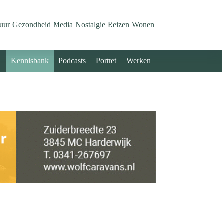
uur
Gezondheid
Media
Nostalgie
Reizen
Wonen
n
Kennisbank
Podcasts
Portret
Werken