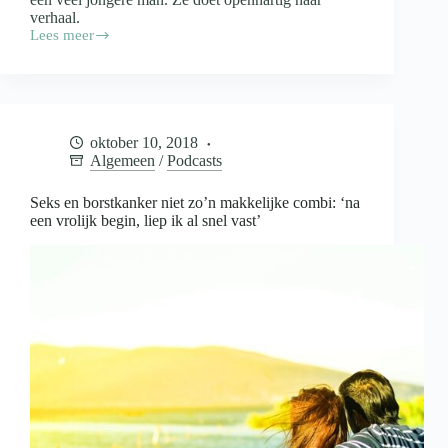
verhaal.
Lees meer
Esther
heeft
een
relatie
met
een
oktober 10, 2018
22
Algemeen
/
Podcasts
jaar
jongere
man
Seks en borstkanker niet zo’n makkelijke combi: ‘na
een vrolijk begin, liep ik al snel vast’