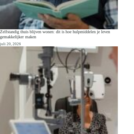
Zelfstandig thuis blijven wonen: dit is hoe hulpmiddelen je leven
gemakkelijker maken
juli 20, 2026