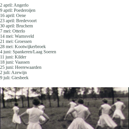
2 april: Angerlo
9 april: Poederoijen
16 april: Oene
23 april: Bredevoort
30 april: Bruchem
7 mei: Otterlo
14 mei: Warnsveld
21 mei: Groessen
28 mei: Kootwijkerbroek
4 juni: Spankeren/Laag Soeren
11 juni: Kilder
18 juni: Vaassen
25 juni: Heerewaarden
2 juli: Azewijn
9 juli: Giesbeek