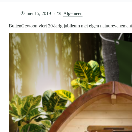
mei 15, 2019
Algemeen
BuitenGewoon viert 20-jarig jubileum met eigen natuurevenement