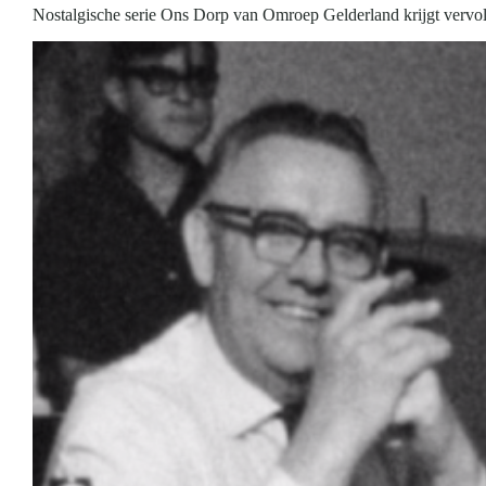
‘erfenis’
Nostalgische serie Ons Dorp van Omroep Gelderland krijgt vervo
van
de
oorlog