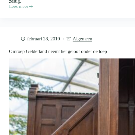
zestig.
Lees meer
Nostalgische
serie
Ons
Dorp
van
Omroep
februari 28, 2019
Algemeen
Gelderland
krijgt
vervolg
Omroep Gelderland neemt het geloof onder de loep