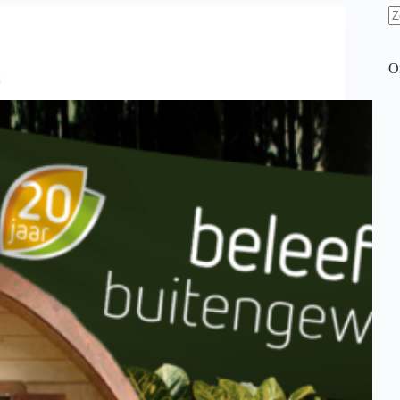
G
re
O