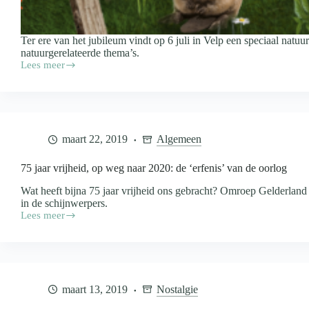
Ter ere van het jubileum vindt op 6 juli in Velp een speciaal natuu
natuurgerelateerde thema’s.
Lees meer
BuitenGewoon
viert
20-
jarig
jubileum
met
maart 22, 2019
Algemeen
eigen natuurevenement
75 jaar vrijheid, op weg naar 2020: de ‘erfenis’ van de oorlog
Wat heeft bijna 75 jaar vrijheid ons gebracht? Omroep Gelderlan
in de schijnwerpers.
Lees meer
75
jaar
vrijheid,
op
weg
naar
maart 13, 2019
Nostalgie
2020:
de