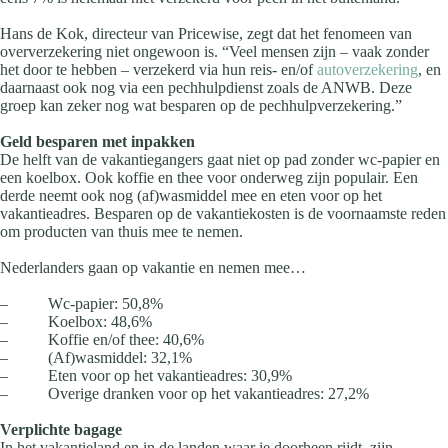
Hans de Kok, directeur van Pricewise, zegt dat het fenomeen van
oververzekering niet ongewoon is. “Veel mensen zijn – vaak zonder
het door te hebben – verzekerd via hun reis- en/of
autoverzekering
, en
daarnaast ook nog via een pechhulpdienst zoals de ANWB. Deze
groep kan zeker nog wat besparen op de pechhulpverzekering.”
Geld besparen met inpakken
De helft van de vakantiegangers gaat niet op pad zonder wc-papier en
een koelbox. Ook koffie en thee voor onderweg zijn populair. Een
derde neemt ook nog (af)wasmiddel mee en eten voor op het
vakantieadres. Besparen op de vakantiekosten is de voornaamste reden
om producten van thuis mee te nemen.
Nederlanders gaan op vakantie en nemen mee…
– Wc-papier: 50,8%
– Koelbox: 48,6%
– Koffie en/of thee: 40,6%
– (Af)wasmiddel: 32,1%
– Eten voor op het vakantieadres: 30,9%
– Overige dranken voor op het vakantieadres: 27,2%
Verplichte bagage
In het vakantieland en in de landen waar je doorheen rijdt, zijn