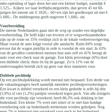
mbo-opleiding of lager doen het met een kleiner budget, namelijk €
1.525,-. Kijken we naar leeftijdscategorieën, dan geven 45 tot 60-
jarigen het meeste uit: € 1820,-. 60+ers zijn het goedkoopst uit met €
1.600,-. De middengroep geeft ongeveer € 1.660,- uit.
Voorbereiding
De meeste Nederlanders gaan niet de weg op zonder een degelijke
voorbereiding. De helft kijkt van tevoren of er wegwerkzaamheden
zijn op de route en 35% verdiept zich in de lokale verkeerswetgeving.
Maar vooral de auto krijgt vooraf alle aandacht. Ruim 84% zorgt
ervoor dat de wagen piekfijn in orde is voordat de reis start. In 43%
van de gevallen controleren mensen hun auto zelf en 41% brengt de
auto voor een check naar de garage. Een klein percentage (6%) doet
een dubbele check: thuis én bij de garage. Zo’n 11% van de
ondervraagden bereidt zich op geen van deze manieren voor.
Dubbele pechhulp
Op een pechhulpdekking wordt meestal niet bespaard. Een derde van
de vakantiegangers heeft namelijk meerdere pechhulpverzekeringen.
Een kwart is dubbel verzekerd en een klein gedeelte is zelfs bij drie
(5,9%) of vier (1,2%) partijen verzekerd tegen pech. Van alle reizigers
die voor pechhulp zijn verzekerd, heeft 86,3% ook dekking in het
buitenland. Een kleine 7% weet niet zeker of ze met hun huidige
verzekering ook op buitenlands territorium worden geholpen. Nog
eens 7% is helemaal niet verzekerd voor pech in het buitenland.