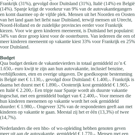
Frankrijk (31%), gevolgd door Duitsland (31%), Italië (14%) en België
(14%). Spanje krijgt de voorkeur van 9% van de autovakantiegangers
en komt daarmee op de vijfde plek. Mensen uit het Noorden en Oosten
van het land gaan het liefst naar Duitsland, terwijl mensen uit Utrecht,
Noord-Holland en de zuidelijke provincies eerder voor Frankrijk
kiezen. Voor wie geen kinderen meeneemt, is Duitsland het populairst:
34% van deze groep kiest voor de oosterburen. Van iedereen die een of
meer kinderen meeneemt op vakantie kiest 33% voor Frankrijk en 25%
voor Duitsland.
Budget
Qua budget denken de vakantievierders in totaal gemiddeld zo’n €
1.650,- euro kwijt te zijn aan hun autovakantie, inclusief benzine,
verblijfkosten, eten en overige uitgaven. De goedkoopste bestemming
is België met € 1.130,-, gevolgd door Duitsland: € 1.400,-. Frankrijk is
daarna het duurst met € 1.890,-. Oostenrijk kost gemiddeld € 1.965,-
en Italië € 2.200,- Een tripje naar Spanje wordt als duurste vakantie
ingeschat, met een gemiddeld budget van € 2.400,-. Voor mensen die
hun kinderen meenemen op vakantie wordt het ook gemiddeld
duurder: € 1.980,-. Ongeveer 32% van de respondenten geeft aan met
kinderen op vakantie te gaan. Meestal zij het er één (13,3%) of twee
(14,7%).
Nederlanders die een hbo- of wo-opleiding hebben genoten geven
meer uit aan de autovakantie, gemiddeld € 1.770,-. Mensen met een