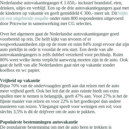
Nederlandse autovakantieganger € 1.650,- inclusief brandstof, eten,
drinken, uitjes en verblijf. Een op de drie autovakantiegangers gaat met
de kinderen op vakantie en geeft gemiddeld € 300,- meer uit. Dit
blijkt
uit een uitgebreide enquête
onder ruim 800 respondenten uitgevoerd
door Pricewise in samenwerking met CG selecties.
Over het algemeen gaat de Nederlandse autovakantieganger goed
voorbereid op reis. De helft kijkt van tevoren of er
wegwerkzaamheden zijn op de route en ruim 84% zorgt ervoor dat zijn
auto piekfijn in orde is voordat de reis start. Een derde van alle
autovakantiegangers is zelfs dubbel verzekerd voor pechhulp. Ruim
80% weet welke items verplicht aanwezig moeten zijn in de auto. Ook
gaat de helft van alle Nederlanders gaat niet op vakantie zonder
koelbox en wc papier.
Vrijheid op vakantie
Bijna 70% van de ondervraagden geeft aan dat reizen met de auto
meer vrijheid geeft. Ook het feit dat de auto ruimte biedt om extra
spullen mee te nemen is belangrijk, geeft 47% aan. Voor 27% is het de
fijnste manier van reizen en voor 22% is het goedkoper dan andere
manieren van reizen. Vliegangst speelt voor weinigen een rol; voor
slechts 3,5% is dit de drijfveer om de auto te pakken.
Populairste bestemmingen autovakantie
De populairste bestemming om met de auto heen te trekken is