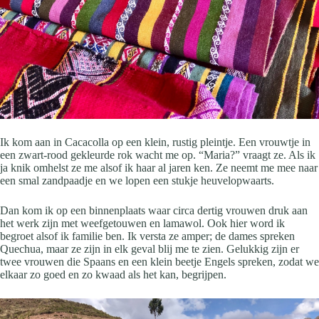
Ik kom aan in Cacacolla op een klein, rustig pleintje. Een vrouwtje in
een zwart-rood gekleurde rok wacht me op. “Maria?” vraagt ze. Als ik
ja knik omhelst ze me alsof ik haar al jaren ken. Ze neemt me mee naar
een smal zandpaadje en we lopen een stukje heuvelopwaarts.
Dan kom ik op een binnenplaats waar circa dertig vrouwen druk aan
het werk zijn met weefgetouwen en lamawol. Ook hier word ik
begroet alsof ik familie ben. Ik versta ze amper; de dames spreken
Quechua, maar ze zijn in elk geval blij me te zien. Gelukkig zijn er
twee vrouwen die Spaans en een klein beetje Engels spreken, zodat we
elkaar zo goed en zo kwaad als het kan, begrijpen.