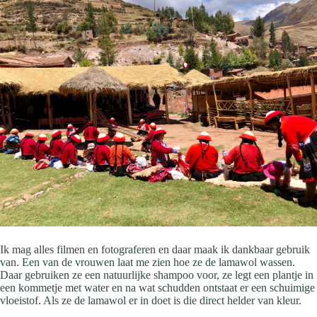
Ik mag alles filmen en fotograferen en daar maak ik dankbaar gebruik
van. Een van de vrouwen laat me zien hoe ze de lamawol wassen.
Daar gebruiken ze een natuurlijke shampoo voor, ze legt een plantje in
een kommetje met water en na wat schudden ontstaat er een schuimige
vloeistof. Als ze de lamawol er in doet is die direct helder van kleur.