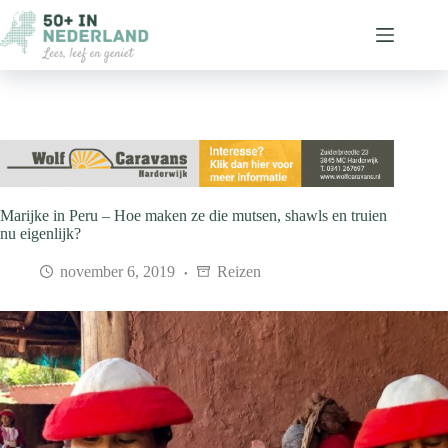
Ga
naar
de
inhoud
Marijke in Peru – Hoe maken ze die mutsen, shawls en truien
nu eigenlijk?
november 6, 2019
Reizen