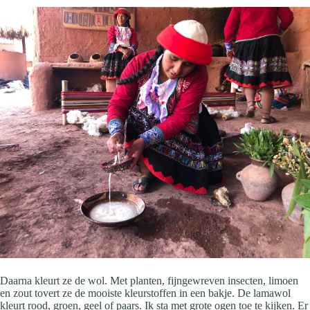
Daarna kleurt ze de wol. Met planten, fijngewreven insecten, limoen
en zout tovert ze de mooiste kleurstoffen in een bakje. De lamawol
kleurt rood, groen, geel of paars. Ik sta met grote ogen toe te kijken. Er