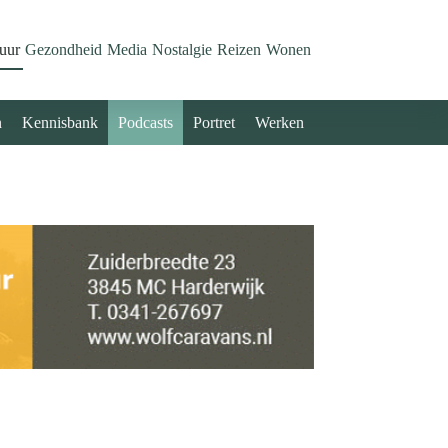
uur
Gezondheid
Media
Nostalgie
Reizen
Wonen
n
Kennisbank
Podcasts
Portret
Werken