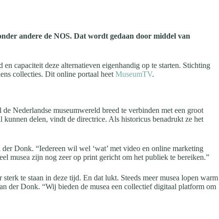
tte onder andere de NOS. Dat wordt gedaan door middel van
en capaciteit deze alternatieven eigenhandig op te starten. Stichting
s collecties. Dit online portaal heet
MuseumTV
.
el de Nederlandse museumwereld breed te verbinden met een groot
kunnen delen, vindt de directrice. Als historicus benadrukt ze het
n der Donk. “Iedereen wil wel ‘wat’ met video en online marketing
el musea zijn nog zeer op print gericht om het publiek te bereiken.”
r sterk te staan in deze tijd. En dat lukt. Steeds meer musea lopen warm
 Van der Donk. “Wij bieden de musea een collectief digitaal platform om