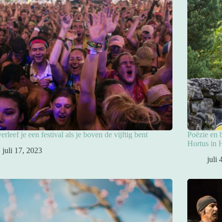
erleef je een festival als je boven de vijftig bent
Poëzie en b
Hortus in 
juli 17, 2023
juli