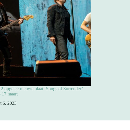
2 opgelet: nieuwe plaat ‘Songs of Surrender’
p 17 maart
t 6, 2023