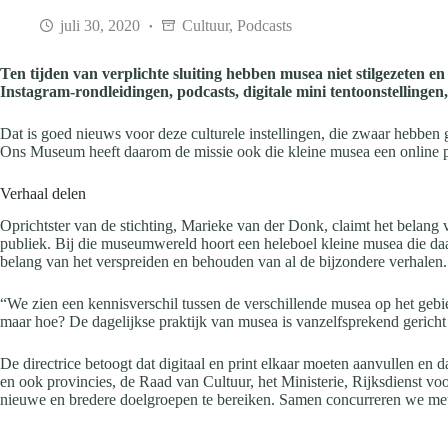
juli 30, 2020
Cultuur
,
Podcasts
Ten tijden van verplichte sluiting hebben musea niet stilgezeten
Instagram-rondleidingen, podcasts, digitale mini tentoonstellingen
Dat is goed nieuws voor deze culturele instellingen, die zwaar hebben g
Ons Museum heeft daarom de missie ook die kleine musea een online por
Verhaal delen
Oprichtster van de stichting, Marieke van der Donk, claimt het bela
publiek. Bij die museumwereld hoort een heleboel kleine musea die daart
belang van het verspreiden en behouden van al de bijzondere verhalen.
“We zien een kennisverschil tussen de verschillende musea op het geb
maar hoe? De dagelijkse praktijk van musea is vanzelfsprekend gericht 
De directrice betoogt dat digitaal en print elkaar moeten aanvullen en 
en ook provincies, de Raad van Cultuur, het Ministerie, Rijksdienst voo
nieuwe en bredere doelgroepen te bereiken. Samen concurreren we met