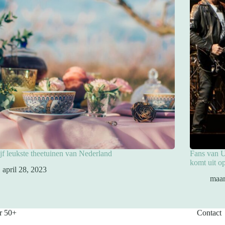
jf leukste theetuinen van Nederland
Fans van U
komt uit o
april 28, 2023
maar
r 50+
Contact