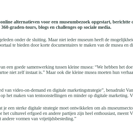
 en online alternatieven voor een museumbezoek opgestart, berich
, 360-graden-tours, blogs en challenges op sociale media.
eleden onder de sluiting. Maar niet ieder museum heeft de mogelijkheid 
taal te bieden door korte documentaires te maken van de musea en dien
ng van een goede samenwerking tussen kleine musea: “We hebben het do
oe niet zelf instaat is.” Maar ook die kleine musea moeten hun verhaal 
ied van video-on-demand en digitale marketingstrategie”, benadrukt Va
op het maken van tentoonstellingen en minder op digitale marketing. Ve
dat je een sterke digitale strategie moet ontwikkelen om als museumsecto
r het cultureel erfgoed en andere partijen zijn heel enthousiast, meent
 andere vormen van vrijetijdsbesteding.”