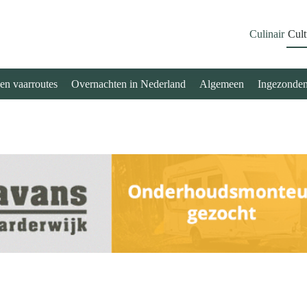
Culinair
Cult
 en vaarroutes
Overnachten in Nederland
Algemeen
Ingezonde