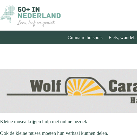
Ga
naar
de
inhoud
Culinaire hotspots
Fiets, wandel-
Kleine musea krijgen hulp met online bezoek
Ook de kleine musea moeten hun verhaal kunnen delen.