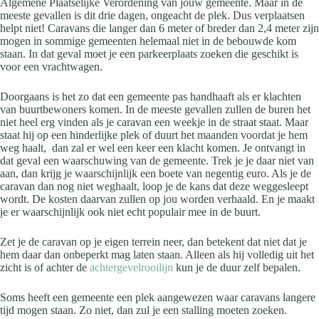
Algemene Plaatselijke Verordening van jouw gemeente. Maar in de
meeste gevallen is dit drie dagen, ongeacht de plek. Dus verplaatsen
helpt niet! Caravans die langer dan 6 meter of breder dan 2,4 meter zijn
mogen in sommige gemeenten helemaal niet in de bebouwde kom
staan. In dat geval moet je een parkeerplaats zoeken die geschikt is
voor een vrachtwagen.
Doorgaans is het zo dat een gemeente pas handhaaft als er klachten
van buurtbewoners komen. In de meeste gevallen zullen de buren het
niet heel erg vinden als je caravan een weekje in de straat staat. Maar
staat hij op een hinderlijke plek of duurt het maanden voordat je hem
weg haalt, dan zal er wel een keer een klacht komen. Je ontvangt in
dat geval een waarschuwing van de gemeente. Trek je je daar niet van
aan, dan krijg je waarschijnlijk een boete van negentig euro. Als je de
caravan dan nog niet weghaalt, loop je de kans dat deze weggesleept
wordt. De kosten daarvan zullen op jou worden verhaald. En je maakt
je er waarschijnlijk ook niet echt populair mee in de buurt.
Zet je de caravan op je eigen terrein neer, dan betekent dat niet dat je
hem daar dan onbeperkt mag laten staan. Alleen als hij volledig uit het
zicht is of achter de
achtergevelrooilijn
kun je de duur zelf bepalen.
Soms heeft een gemeente een plek aangewezen waar caravans langere
tijd mogen staan. Zo niet, dan zul je een stalling moeten zoeken.