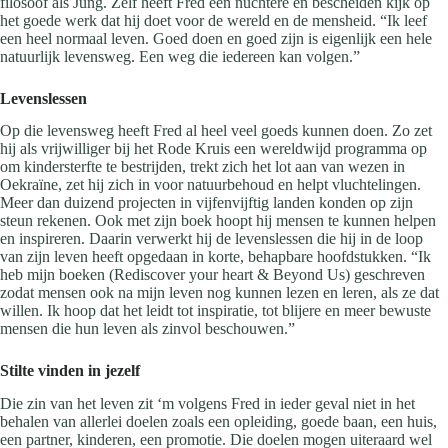
filosoof als Jung. Zelf heeft Fred een nuchtere en bescheiden kijk op
het goede werk dat hij doet voor de wereld en de mensheid. “Ik leef
een heel normaal leven. Goed doen en goed zijn is eigenlijk een hele
natuurlijk levensweg. Een weg die iedereen kan volgen.”
Levenslessen
Op die levensweg heeft Fred al heel veel goeds kunnen doen. Zo zet
hij als vrijwilliger bij het Rode Kruis een wereldwijd programma op
om kindersterfte te bestrijden, trekt zich het lot aan van wezen in
Oekraïne, zet hij zich in voor natuurbehoud en helpt vluchtelingen.
Meer dan duizend projecten in vijfenvijftig landen konden op zijn
steun rekenen. Ook met zijn boek hoopt hij mensen te kunnen helpen
en inspireren. Daarin verwerkt hij de levenslessen die hij in de loop
van zijn leven heeft opgedaan in korte, behapbare hoofdstukken. “Ik
heb mijn boeken (Rediscover your heart & Beyond Us) geschreven
zodat mensen ook na mijn leven nog kunnen lezen en leren, als ze dat
willen. Ik hoop dat het leidt tot inspiratie, tot blijere en meer bewuste
mensen die hun leven als zinvol beschouwen.”
Stilte vinden in jezelf
Die zin van het leven zit ‘m volgens Fred in ieder geval niet in het
behalen van allerlei doelen zoals een opleiding, goede baan, een huis,
een partner, kinderen, een promotie. Die doelen mogen uiteraard wel