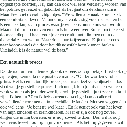
opgeknapte boerderij. Hij kan dan ook wel eens verdrietig worden van
het politiek getreuzel en gekonkel als het gaat om de klimaatcrisis.
Maar Fred ziet overal lichtpuntjes. “We willen allemaal, ik inclusief,
een comfortabel leven. Verandering is vaak lastig voor mensen en het
is een heel langzaam proces waar je wel eens moedeloos van wordt.
Maar dat duurt maar even en dan is het weer over. Soms moet je eerst
door een diep dal heen voor je er weer uit kunt klimmen en in dat
diepe dal zitten we nu. Maar de natuur is ijzersterk. Kijk maar eens
naar boomwortels die door het dikste asfalt heen kunnen breken.
Uiteindelijk is de natuur wel de baas.”
Een natuurlijk proces
Dat de natuur hem uiteindelijk ook de baas zal zijn bekijkt Fred ook op
zijn eigen, kenmerkende positieve manier. “Ouder worden vind ik
prima. Het is een natuurlijk proces, een materieel verschijnsel dat los
staat van je geestelijke proces. Lichamelijk kun je misschien wel een
wrak worden als je ouder wordt, terwijl je geestelijk juist zeer rijk kunt
zijn. Ik ben nu 77 en ik heb ontzettend veel gedaan op allerlei
verschillende terreinen en in verschillende landen. Mensen zeggen dan
ook wel eens, ‘Je bent nu wel klaar’. En ik geniet ook van het leven,
van mijn kinderen en kleinkinderen. Maar er zijn ook nog zoveel
dingen die in mij borrelen, er is nog zoveel te doen. Dan wil ik nog
wel eens teveel hooi op mijn vork nemen. Als het mij gegeven is wil