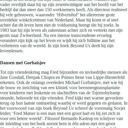
vader overlijdt staat hij op zijn zesentwintigste aan het hoofd van het
bedrijf dat dan meer dan 150 werknemers heeft. Als directeur realiseert
hij vele gebouwen, waaronder ‘Hilvertshof’ het allereerste grote
overdekte winkelcentrum van Nederland. Maar hij komt er al snel
achter dat dit leven hem niet de voldoening brengt die hij zoekt. In
1983 laat hij zijn leven als zakenman achter zich en vertrekt met zijn
gezin naar Zwitserland. Na een intense transcendente ervaring
verandert zijn kijk op het leven en wijdt hij zich fulltime aan het
verbeteren van de wereld. In zijn boek
Beyond Us
deelt hij zijn
levenslessen.
Dansen met Gorbatsjov
Tot zijn vriendenkring mag Fred bijzondere en invloedrijke mensen als
Jane Goodall, Deepak Chopra en Prinses Irene van Lippe-Biesterfeld
rekenen. Ook de onlangs overleden Michael Gorbatsjov, met wie hij
de bouw en inrichting van een kliniek voor beenmergtransplantatie
voor kinderen met leukemie en slachtoffers van de Tsjernobylramp
steunde, behoorde tot zijn vrienden. Fred kijkt met warme gevoelens
terug op hun laatste ontmoeting waarbij er werd gegeten en gedanst. In
het voorwoord van zijn boek Beyond Us schreef de voormalig Sovjet
leider; ‘Fred Matser is een man met een groot hart en hij zet zich in
voor een betere wereld’. Filosoof Bernardo Kastrup en schrijver van
de inleiding van het boek noemt hem in één adem met een groot