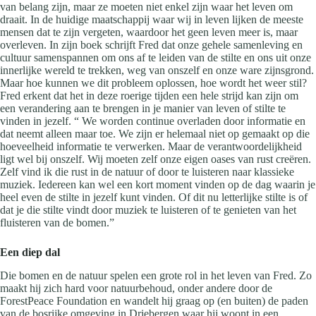
van belang zijn, maar ze moeten niet enkel zijn waar het leven om
draait. In de huidige maatschappij waar wij in leven lijken de meeste
mensen dat te zijn vergeten, waardoor het geen leven meer is, maar
overleven. In zijn boek schrijft Fred dat onze gehele samenleving en
cultuur samenspannen om ons af te leiden van de stilte en ons uit onze
innerlijke wereld te trekken, weg van onszelf en onze ware zijnsgrond.
Maar hoe kunnen we dit probleem oplossen, hoe wordt het weer stil?
Fred erkent dat het in deze roerige tijden een hele strijd kan zijn om
een verandering aan te brengen in je manier van leven of stilte te
vinden in jezelf. “ We worden continue overladen door informatie en
dat neemt alleen maar toe. We zijn er helemaal niet op gemaakt op die
hoeveelheid informatie te verwerken. Maar de verantwoordelijkheid
ligt wel bij onszelf. Wij moeten zelf onze eigen oases van rust creëren.
Zelf vind ik die rust in de natuur of door te luisteren naar klassieke
muziek. Iedereen kan wel een kort moment vinden op de dag waarin je
heel even de stilte in jezelf kunt vinden. Of dit nu letterlijke stilte is of
dat je die stilte vindt door muziek te luisteren of te genieten van het
fluisteren van de bomen.”
Een diep dal
Die bomen en de natuur spelen een grote rol in het leven van Fred. Zo
maakt hij zich hard voor natuurbehoud, onder andere door de
ForestPeace Foundation en wandelt hij graag op (en buiten) de paden
van de bosrijke omgeving in Driebergen waar hij woont in een