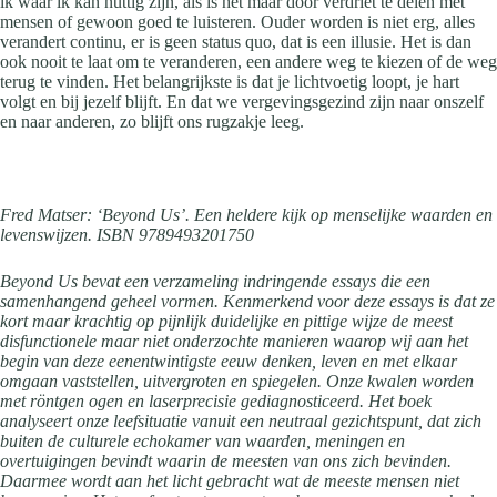
ik waar ik kan nuttig zijn, als is het maar door verdriet te delen met
mensen of gewoon goed te luisteren. Ouder worden is niet erg, alles
verandert continu, er is geen status quo, dat is een illusie. Het is dan
ook nooit te laat om te veranderen, een andere weg te kiezen of de weg
terug te vinden. Het belangrijkste is dat je lichtvoetig loopt, je hart
volgt en bij jezelf blijft. En dat we vergevingsgezind zijn naar onszelf
en naar anderen, zo blijft ons rugzakje leeg.
Fred Matser: ‘Beyond Us’. Een heldere kijk op menselijke waarden en
levenswijzen. ISBN 9789493201750
Beyond Us bevat een verzameling indringende essays die een
samenhangend geheel vormen. Kenmerkend voor deze essays is dat ze
kort maar krachtig op pijnlijk duidelijke en pittige wijze de meest
disfunctionele maar niet onderzochte manieren waarop wij aan het
begin van deze eenentwintigste eeuw denken, leven en met elkaar
omgaan vaststellen, uitvergroten en spiegelen. Onze kwalen worden
met röntgen ogen en laserprecisie gediagnosticeerd. Het boek
analyseert onze leefsituatie vanuit een neutraal gezichtspunt, dat zich
buiten de culturele echokamer van waarden, meningen en
overtuigingen bevindt waarin de meesten van ons zich bevinden.
Daarmee wordt aan het licht gebracht wat de meeste mensen niet