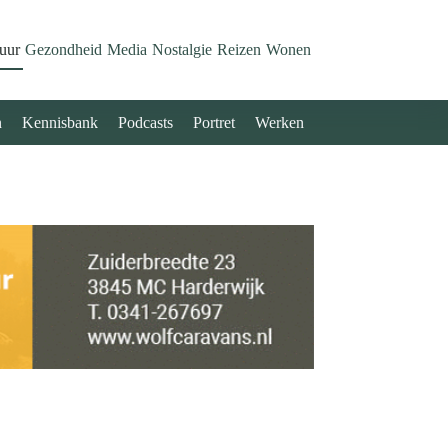
uur
Gezondheid
Media
Nostalgie
Reizen
Wonen
n
Kennisbank
Podcasts
Portret
Werken