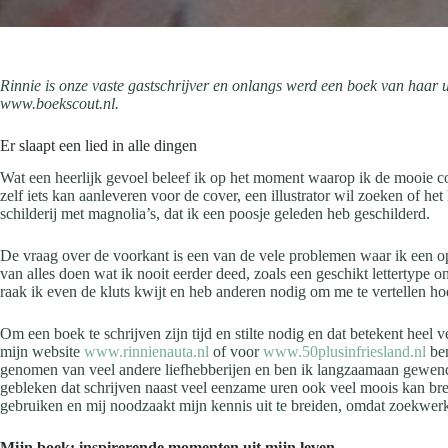
Rinnie is onze vaste gastschrijver en onlangs werd een boek van haar ui
www.boekscout.nl.
Er slaapt een lied in alle dingen
Wat een heerlijk gevoel beleef ik op het moment waarop ik de mooie cov
zelf iets kan aanleveren voor de cover, een illustrator wil zoeken of het
schilderij met magnolia’s, dat ik een poosje geleden heb geschilderd.
De vraag over de voorkant is een van de vele problemen waar ik een op
van alles doen wat ik nooit eerder deed, zoals een geschikt lettertype o
raak ik even de kluts kwijt en heb anderen nodig om me te vertellen ho
Om een boek te schrijven zijn tijd en stilte nodig en dat betekent heel
mijn website
www.rinnienauta.nl
of voor
www.50plusinfriesland.nl
ben
genomen van veel andere liefhebberijen en ben ik langzaamaan gewend 
gebleken dat schrijven naast veel eenzame uren ook veel moois kan bre
gebruiken en mij noodzaakt mijn kennis uit te breiden, omdat zoekwerk 
Mijn boek: inspirerende momenten uit mijn leven