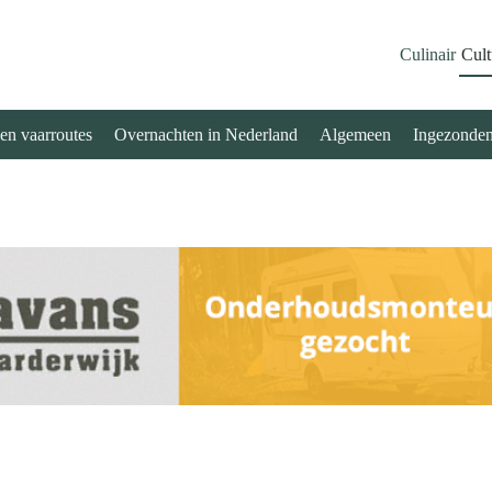
Culinair
Cult
 en vaarroutes
Overnachten in Nederland
Algemeen
Ingezonde