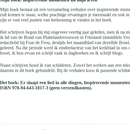
Mijn boek bestaat uit een verzameling verhalen over inspirerende momen
zult komen te staan, welke prachtige ervaringen je meemaakt en ook in h
zijn er vast veel punten van herkenning te vinden in het boek.
Het schrijven begon bij mij ongeveer veertig jaar geleden, toen ik n
ik lid van de Bond van Plattelandsvrouwen in Friesland (inmiddels Vro
redactielid bij Foar de Frou, destijds het maandblad van dezelfde Bond. 
geleerd. Na die periode werd ik eindredacteur van het kerkblad in ons d
hoort, ik hou ervan en schrijf vaak in dagboeken en ik schrijf blogs.
Naast schrijven houd ik van schilderen. Zowel het werken aan een teks
daarom in dit boek gebundeld. Bij de verhalen koos ik passende schilde
Het boek: Er slaapt een lied in alle dingen, Inspirerende momente
ISBN 978-94-643-1817-3 (geen verzendkosten).