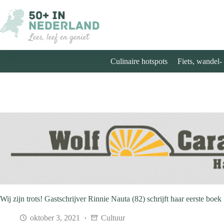
Ga
naar
de
inhoud
Culinaire hotspots
Fiets, wandel-
Wij zijn trots! Gastschrijver Rinnie Nauta (82) schrijft haar eerste boek
oktober 3, 2021
Cultuur