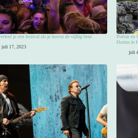
erleef je een festival als je boven de vijftig bent
Poëzie en b
Hortus in 
juli 17, 2023
juli