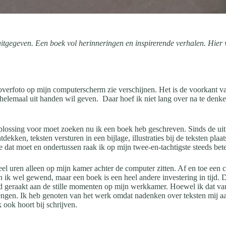
tgegeven. Een boek vol herinneringen en inspirerende verhalen. Hier ver
erfoto op mijn computerscherm zie verschijnen. Het is de voorkant van 
 helemaal uit handen wil geven. Daar hoef ik niet lang over na te denken.
lossing voor moet zoeken nu ik een boek heb geschreven. Sinds de uitg
ntdekken, teksten versturen in een bijlage, illustraties bij de teksten p
e dat moet en ondertussen raak ik op mijn twee-en-tachtigste steeds bet
 veel uren alleen op mijn kamer achter de computer zitten. Af en toe een
 ik wel gewend, maar een boek is een heel andere investering in tijd.
geraakt aan de stille momenten op mijn werkkamer. Hoewel ik dat van t
ngen. Ik heb genoten van het werk omdat nadenken over teksten mij aan
ook hoort bij schrijven.