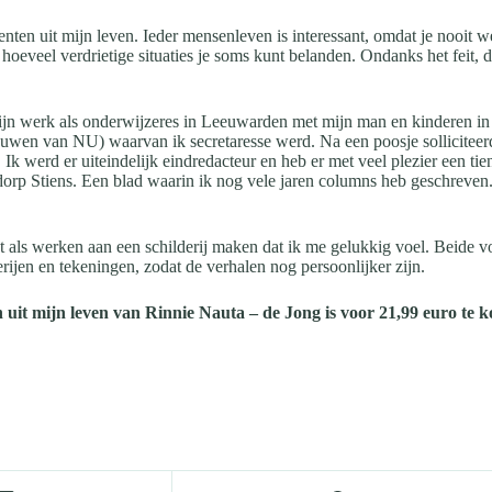
ten uit mijn leven. Ieder mensenleven is interessant, omdat je nooit w
oeveel verdrietige situaties je soms kunt belanden. Ondanks het feit, d
a mijn werk als onderwijzeres in Leeuwarden met mijn man en kinderen
uwen van NU) waarvan ik secretaresse werd. Na een poosje solliciteerde
Ik werd er uiteindelijk eindredacteur en heb er met veel plezier een tie
orp Stiens. Een blad waarin ik nog vele jaren columns heb geschreven. H
t als werken aan een schilderij maken dat ik me gelukkig voel. Beide 
rijen en tekeningen, zodat de verhalen nog persoonlijker zijn.
n uit mijn leven van Rinnie Nauta – de Jong is voor 21,99 euro te 