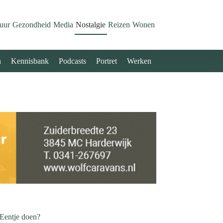
uur
Gezondheid
Media
Nostalgie
Reizen
Wonen
n
Kennisbank
Podcasts
Portret
Werken
 Eentje doen?