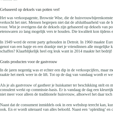
Gebaseerd op deksels van potten verf
Het was verkoopagente, Brownie Wise, die de huisvrouwbijeenkomsten i
verkocht het niet. Mensen begrepen niet dat de afsluitbaarheid van de
voor. Wist je overigens dat de deksels zijn gebaseerd op deksels van
etenswaren zo lang mogelijk vers te houden. Die kwaliteit kon tijdens 
In 1949 werd de eerste party gehouden in Detroit. In 1960 maakte Eur
genot van een hapje en een drankje met je vriendinnen alle mogelijke ke
schaffen? Klaarblijkelijk heel erg leuk want in 2014 maakte het bedrijf
Gratis producten voor de gastvrouw
In de jaren negentig was er echter een dip in de verkoopcijfers, maar 
raakte het merk weer in de lift. Tot op de dag van vandaag wordt er w
Als je als gastvrouw of gastheer je huiskamer ter beschikking stelt en
consulent werkt op commissie-basis.
Er is vandaag de dag een kleurrijk
niet meer voor alleen de traditionele huisvrouw, alhoewel het daar toc
Naast dat de consument inmiddels ook in een webshop terecht kan, ku
ook. En er wordt uiteraard van alles beloofd. Naast een ‘opleiding’ en