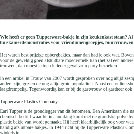
Wie heeft er geen Tupperware-bakje in zijn keukenkast staan? A
huiskamerdemonstraties voor vriendinnengroepjes, buurvrouwen e
Het waren best prijzige opbergbakjes, maar dan had je ook wat. Boven
voor de geweldig goed afsluitbare moedermelk-kan (het zal een andere 
trouwen, dan moest je toch in ieder geval zo’n party bezoeken.
In een artikel in Trouw van 2007 wordt gesproken over nog altijd zestig
anders zijn, gezien de nog altijd grote populariteit. Naast een online
laagdrempelig. Tegenwoordig kan er bij de gastvrouw of gastheer ook 
Tupperware Plastics Company
Earl Tupper is de grondlegger van dit fenomeen. Een Amerikaan die na
chemisch bedrijf waar hij in aanraking komt met de grondstof polyethyle
plastic bakje van wordt gemaakt.
Hij heeft klaarblijkelijk oog voor w
handig afsluitbare bakjes. In 1944 richt hij de Tupperware Plastics Com
winkels in.