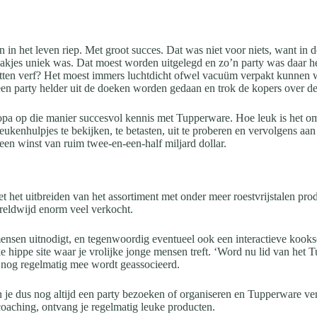
n het leven riep. Met groot succes. Dat was niet voor niets, want in 
 bakjes uniek was. Dat moest worden uitgelegd en zo’n party was daar h
 potten verf? Het moest immers luchtdicht ofwel vacuüm verpakt kunne
een party helder uit de doeken worden gedaan en trok de kopers over de
opa op die manier succesvol kennis met Tupperware.
Hoe leuk is het o
ukenhulpjes te bekijken, te betasten, uit te proberen en vervolgens aan
 een winst van ruim twee-en-een-half miljard dollar.
met het uitbreiden van het assortiment met onder meer roestvrijstalen 
ereldwijd enorm veel verkocht.
 mensen uitnodigt, en tegenwoordig eventueel ook een interactieve kook
e hippe site waar je vrolijke jonge mensen treft. ‘Word nu lid van het T
h nog regelmatig mee wordt geassocieerd.
n je dus nog altijd een party bezoeken of organiseren en Tupperware
 coaching, ontvang je regelmatig leuke producten.