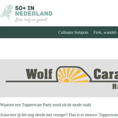
Ga
naar
de
inhoud
Culinaire hotspots
Fiets, wandel-
Waarom een Tupperware Party nooit uit de mode raakt
Associeer jij het nog steeds met vroeger? Dan is er nieuws: Tupperware