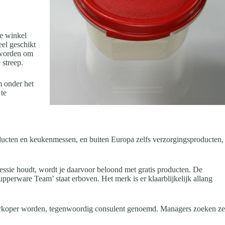
de winkel
eel geschikt
n worden om
 streep.
m onder het
 te
producten en keukenmessen, en buiten Europa zelfs verzorgingsproducten,
sessie houdt, wordt je daarvoor beloond met gratis producten. De
upperware Team’ staat erboven. Het merk is er klaarblijkelijk allang
 verkoper worden, tegenwoordig consulent genoemd. Managers zoeken ze