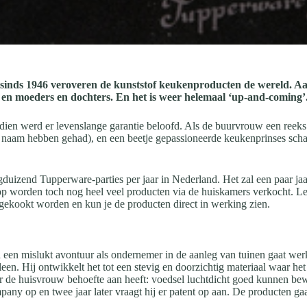
l sinds 1946 veroveren de kunststof keukenproducten de wereld. 
n moeders en dochters. En het is weer helemaal ‘up-and-coming’
dien werd er levenslange garantie beloofd. Als de buurvrouw een reeks
naam hebben gehad), en een beetje gepassioneerde keukenprinses schaft
duizend Tupperware-parties per jaar in Nederland. Het zal een paar jaar
-shop worden toch nog heel veel producten via de huiskamers verkocht. L
gekookt worden en kun je de producten direct in werking zien.
 een mislukt avontuur als ondernemer in de aanleg van tuinen gaat wer
en. Hij ontwikkelt het tot een stevig en doorzichtig materiaal waar het 
aar de huisvrouw behoefte aan heeft: voedsel luchtdicht goed kunnen be
pany op en twee jaar later vraagt hij er patent op aan. De producten ga