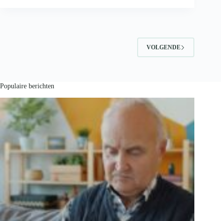
lopers:
veel
succes!
VOLGENDE
Populaire berichten