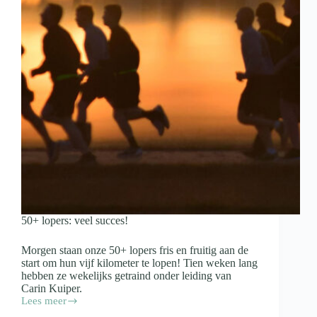
50+ lopers: veel succes!
Morgen staan onze 50+ lopers fris en fruitig aan de
start om hun vijf kilometer te lopen! Tien weken lang
hebben ze wekelijks getraind onder leiding van
Carin Kuiper.
Lees meer
50+