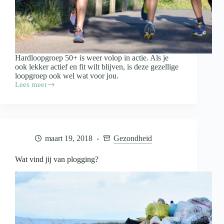
Hardloopgroep 50+ is weer volop in actie. Als je
ook lekker actief en fit wilt blijven, is deze gezellige
loopgroep ook wel wat voor jou.
Lees meer
Kom
ook
in
actie
bij
Hardloopgroep
maart 19, 2018
Gezondheid
50+
Wat vind jij van plogging?