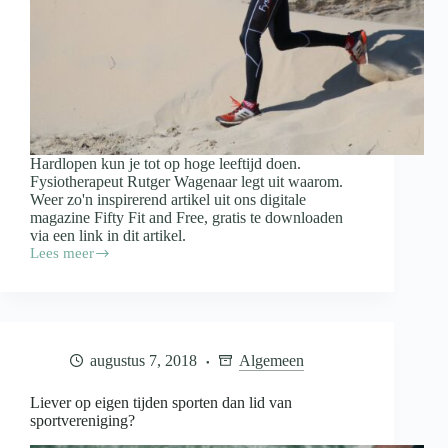
Hardlopen kun je tot op hoge leeftijd doen.
Fysiotherapeut Rutger Wagenaar legt uit waarom.
Weer zo'n inspirerend artikel uit ons digitale
magazine Fifty Fit and Free, gratis te downloaden
via een link in dit artikel.
Lees meer
Waarom
je
boven
de
55
jaar
augustus 7, 2018
Algemeen
juist
moet
blijven
Liever op eigen tijden sporten dan lid van
sporten
sportvereniging?