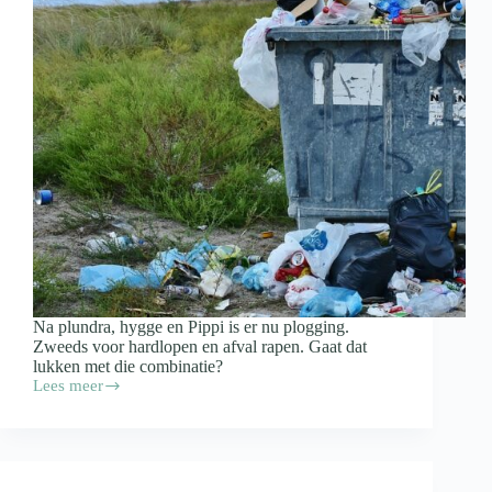
Na plundra, hygge en Pippi is er nu plogging.
Zweeds voor hardlopen en afval rapen. Gaat dat
lukken met die combinatie?
Lees meer
Wat
vind
jij
van
plogging?