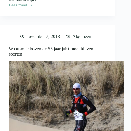
Lees meer
In
twee
jaar
van
5
naar
november 7, 2018
Algemeen
42
kilometer
Waarom je boven de 55 jaar juist moet blijven
sporten