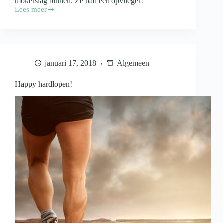
mokerslag binnen. Ze had een opvlieger!
Lees meer
SarahMagazine:
De
eerste
keer
januari 17, 2018
Algemeen
Happy hardlopen!