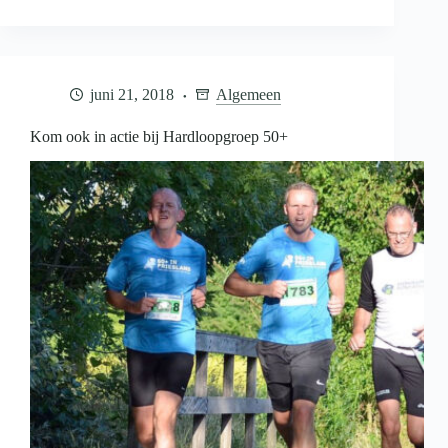
op
eigen
tijden
sporten
dan
juni 21, 2018
Algemeen
lid
van
sportvereniging?
Kom ook in actie bij Hardloopgroep 50+