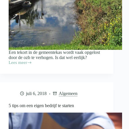
Een tekort in de gemeentekas wordt vaak opgelost
door de ozb te verhogen. Is dat wel eerlijk?
Lees meer
Huiseigenaren
de
klos
met
verhoging
onroerendezaakbelasting
juli 6, 2018
Algemeen
5 tips om een eigen bedrijf te starten