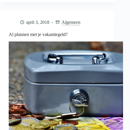
om
een
eigen
bedrijf
april 3, 2018
Algemeen
te
starten
Al plannen met je vakantiegeld?