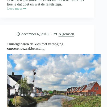
hoe je dat doet en wat de regels zijn.
Lees meer
Alles
over
geld
schenken
aan
kinderen
december 6, 2018
Algemeen
en
kleinkinderen
Huiseigenaren de klos met verhoging
onroerendezaakbelasting