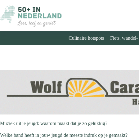
Ga
naar
de
inhoud
Culinaire hotspots
Fiets, wandel-
Muziek uit je jeugd: waarom maakt dat je zo gelukkig?
Welke band heeft in jouw jeugd de meeste indruk op je gemaakt?