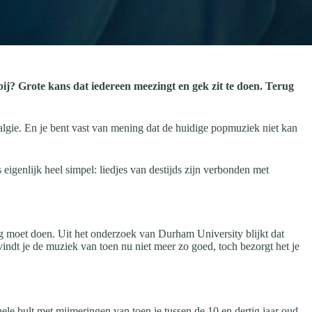
rbij? Grote kans dat iedereen meezingt en gek zit te doen. Terug
gie. En je bent vast van mening dat de huidige popmuziek niet kan
genlijk heel simpel: liedjes van destijds zijn verbonden met
og moet doen. Uit het onderzoek van Durham University blijkt dat
 vindt je de muziek van toen nu niet meer zo goed, toch bezorgt het je
le bult met mijmeringen van toen je tussen de 10 en dertig jaar oud