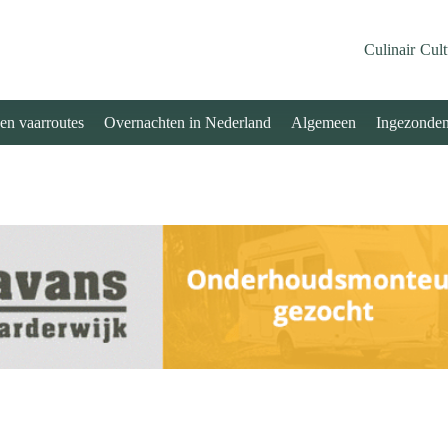
Culinair
Cult
 en vaarroutes
Overnachten in Nederland
Algemeen
Ingezonde