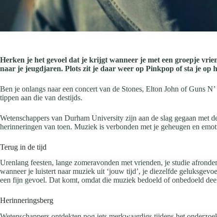
Herken je het gevoel dat je krijgt wanneer je met een groepje vrien
naar je jeugdjaren. Plots zit je daar weer op Pinkpop of sta je op 
Ben je onlangs naar een concert van de Stones, Elton John of Guns N’
tippen aan die van destijds.
Wetenschappers van Durham University zijn aan de slag gegaan met de v
herinneringen van toen. Muziek is verbonden met je geheugen en emotie,
Terug in de tijd
Urenlang feesten, lange zomeravonden met vrienden, je studie afronden,
wanneer je luistert naar muziek uit ‘jouw tijd’, je diezelfde geluksgevo
een fijn gevoel. Dat komt, omdat die muziek bedoeld of onbedoeld deel
Herinneringsberg
Wetenschappers ontdekten nog iets merkwaardigs tijdens het onderzoek. 