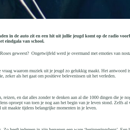
den in de auto zit en een hit uit jullie jeugd komt op de radio voo
het eindgala van school.
 Roses geweest? Ongetwijfeld werd je overmand met emoties van nostal
raag waarom muziek uit je jeugd zo gelukkig maakt. Het antwoord is ei
 zeker als het gaat om positieve belevenissen uit het verleden.
 reizen, en dat alles zonder te denken aan al die 1000 dingen die je n
elens oproept van toen je nog aan het begin van je leven stond. Zelfs al
 uit maakte tijdens belangrijke momenten in je leven.
Zo heeft iedereen in zijn hersenen een ware ‘herinneringsberg’. Een he