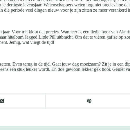
 je dertigste levensjaar. Wetenschappers weten nog niet precies hoe da
 die periode veel dingen nieuw voor je zijn zitten ze meer verankerd in
en jaar. Voor mij klopt dat precies. Wanneer ik een liedje hoor van Alan
 haar hitalbum Jagged Little Pill uitbracht. Om dat te vieren gaf ze o
ent. Jemig, wat vliegt de tijd!
zetten. Even terug in de tijd. Gaat jouw dag moeizaam? Zit je in een di
neens een stuk leuker wordt. En doe gewoon lekker gek hoor. Geniet v