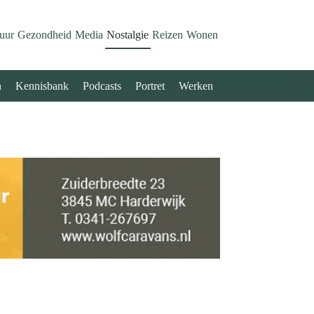
uur
Gezondheid
Media
Nostalgie
Reizen
Wonen
n
Kennisbank
Podcasts
Portret
Werken