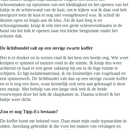
schoonmaken op opruimen van een kledingkast en het openen van het
luikje in de achterwand van de kast, om te kijken wat ik daar ooit heb
neergezet toen de kast er nog niet voorgebouwd was. Ik schuif de
deuren open en begin aan de klus. Als de kast leeg is en
schoongemaakt, kruip ik erin met een grote schroevendraaien in de
hand om het luik te openen naar een kleine bergruimte onder het
schuine dak.
De lichtbundel valt op een stevige zwarte koffer
Het is er donker en in wezen vind ik het best een beetje eng. Wie weet
kruipen er spinnen of muizen rond in die ruimte. Ik kruip dus weer
achteruit en haal er een grote zaklamp bij om in de lege ruimte te
schijnen. Er ligt isolatiemateriaal, ik zie kruimeltjes van vogelzaad en
een spinnenweb. De lichtbundel valt dan op een stevige zwarte koffer
en er is nog een doos, waar kennelijk ooit eens aan geknaagd is door
een muisje. Met behulp van een lange stok trek ik de beide
voorwerpen door het luik de slaapkamer in. Daarna schroef ik het
luikje weer dicht.
Zou er nog Tipp-Ex bestaan?
De koffer komt me bekend voor. Daar moet mijn oude typmachine in
zitten. Jarenlang gebruikte ik die voor het maken van verslagen en