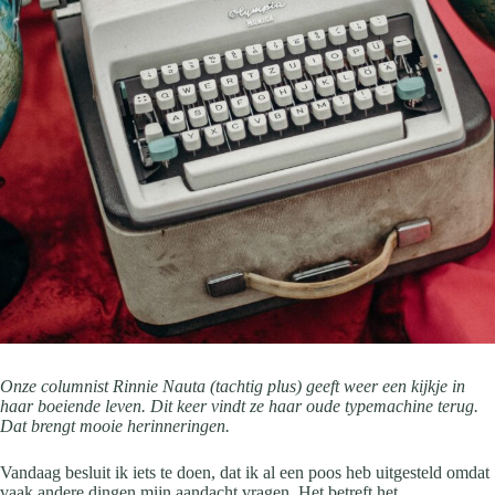
Onze columnist Rinnie Nauta (tachtig plus) geeft weer een kijkje in
haar boeiende leven. Dit keer vindt ze haar oude typemachine terug.
Dat brengt mooie herinneringen.
Vandaag besluit ik iets te doen, dat ik al een poos heb uitgesteld omdat
vaak andere dingen mijn aandacht vragen. Het betreft het