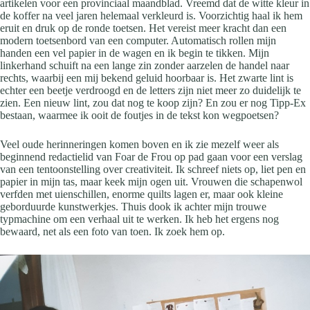
artikelen voor een provinciaal maandblad. Vreemd dat de witte kleur in
de koffer na veel jaren helemaal verkleurd is. Voorzichtig haal ik hem
eruit en druk op de ronde toetsen. Het vereist meer kracht dan een
modern toetsenbord van een computer. Automatisch rollen mijn
handen een vel papier in de wagen en ik begin te tikken. Mijn
linkerhand schuift na een lange zin zonder aarzelen de handel naar
rechts, waarbij een mij bekend geluid hoorbaar is. Het zwarte lint is
echter een beetje verdroogd en de letters zijn niet meer zo duidelijk te
zien. Een nieuw lint, zou dat nog te koop zijn? En zou er nog Tipp-Ex
bestaan, waarmee ik ooit de foutjes in de tekst kon wegpoetsen?
Veel oude herinneringen komen boven en ik zie mezelf weer als
beginnend redactielid van Foar de Frou op pad gaan voor een verslag
van een tentoonstelling over creativiteit. Ik schreef niets op, liet pen en
papier in mijn tas, maar keek mijn ogen uit. Vrouwen die schapenwol
verfden met uienschillen, enorme quilts lagen er, maar ook kleine
geborduurde kunstwerkjes. Thuis dook ik achter mijn trouwe
typmachine om een verhaal uit te werken. Ik heb het ergens nog
bewaard, net als een foto van toen. Ik zoek hem op.