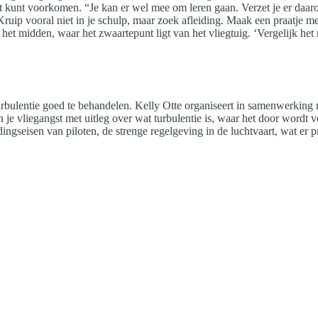
et kunt voorkomen. “Je kan er wel mee om leren gaan. Verzet je er daaro
uip vooral niet in je schulp, maar zoek afleiding. Maak een praatje met
 het midden, waar het zwaartepunt ligt van het vliegtuig. ‘Vergelijk het
turbulentie goed te behandelen. Kelly Otte organiseert in samenwerkin
 je vliegangst met uitleg over wat turbulentie is, waar het door wordt
dingseisen van piloten, de strenge regelgeving in de luchtvaart, wat er pr