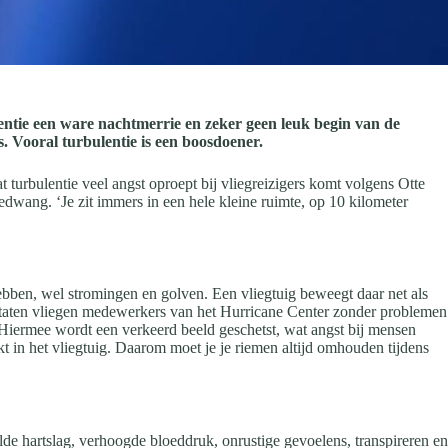
lentie een ware nachtmerrie en zeker geen leuk begin van de
s. Vooral turbulentie is een boosdoener.
 turbulentie veel angst oproept bij vliegreizigers komt volgens Otte
edwang. ‘Je zit immers in een hele kleine ruimte, op 10 kilometer
hebben, wel stromingen en golven. Een vliegtuig beweegt daar net als
 Staten vliegen medewerkers van het Hurricane Center zonder problemen
 Hiermee wordt een verkeerd beeld geschetst, wat angst bij mensen
kt in het vliegtuig. Daarom moet je je riemen altijd omhouden tijdens
lde hartslag, verhoogde bloeddruk, onrustige gevoelens, transpireren en