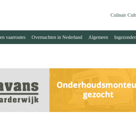
Culinair
Cult
 en vaarroutes
Overnachten in Nederland
Algemeen
Ingezonde