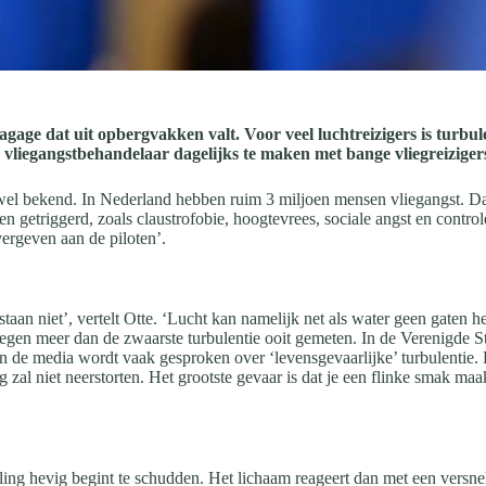
agage dat uit opbergvakken valt. Voor veel luchtreizigers is turbu
en vliegangstbehandelaar dagelijks te maken met bange vliegreiziger
n wel bekend. In Nederland hebben ruim 3 miljoen mensen vliegangst. Dat
 getriggerd, zoals claustrofobie, hoogtevrees, sociale angst en control
ergeven aan de piloten’.
taan niet’, vertelt Otte. ‘Lucht kan namelijk net als water geen gaten 
 tegen meer dan de zwaarste turbulentie ooit gemeten. In de Verenigde
n de media wordt vaak gesproken over ‘levensgevaarlijke’ turbulentie.
 zal niet neerstorten. Het grootste gevaar is dat je een flinke smak maa
eling hevig begint te schudden. Het lichaam reageert dan met een versne