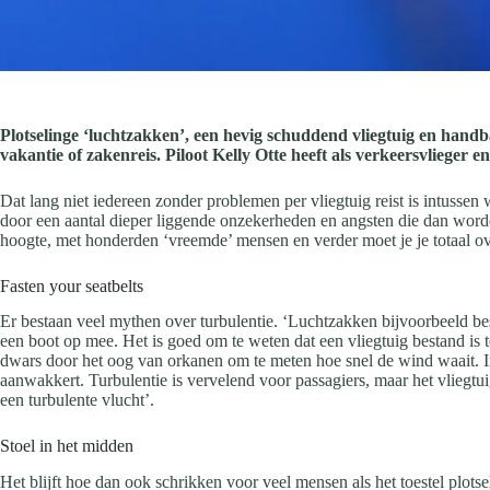
Plotselinge ‘luchtzakken’, een hevig schuddend vliegtuig en handb
vakantie of zakenreis. Piloot Kelly Otte heeft als verkeersvlieger 
Dat lang niet iedereen zonder problemen per vliegtuig reist is intusse
door een aantal dieper liggende onzekerheden en angsten die dan worden
hoogte, met honderden ‘vreemde’ mensen en verder moet je je totaal ov
Fasten your seatbelts
Er bestaan veel mythen over turbulentie. ‘Luchtzakken bijvoorbeeld bes
een boot op mee. Het is goed om te weten dat een vliegtuig bestand is
dwars door het oog van orkanen om te meten hoe snel de wind waait. I
aanwakkert. Turbulentie is vervelend voor passagiers, maar het vliegtuig
een turbulente vlucht’.
Stoel in het midden
Het blijft hoe dan ook schrikken voor veel mensen als het toestel plots