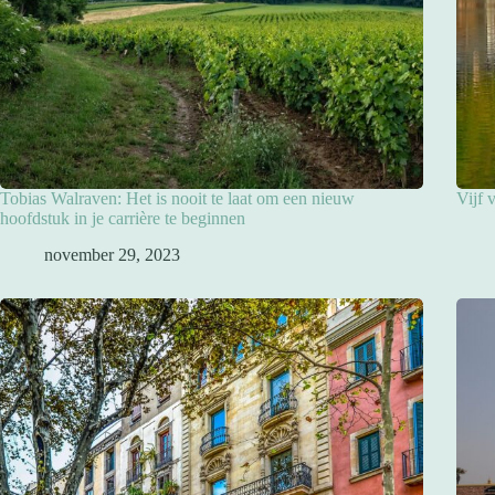
Tobias Walraven: Het is nooit te laat om een nieuw
Vijf 
hoofdstuk in je carrière te beginnen
november 29, 2023