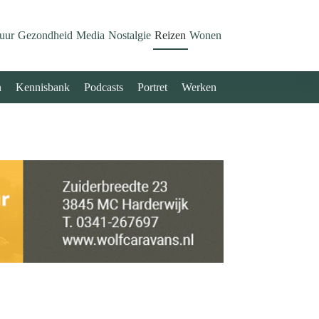
uur
Gezondheid
Media
Nostalgie
Reizen
Wonen
n
Kennisbank
Podcasts
Portret
Werken