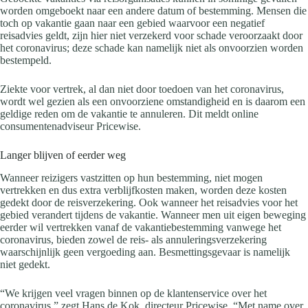
worden omgeboekt naar een andere datum of bestemming. Mensen die
toch op vakantie gaan naar een gebied waarvoor een negatief
reisadvies geldt, zijn hier niet verzekerd voor schade veroorzaakt door
het coronavirus; deze schade kan namelijk niet als onvoorzien worden
bestempeld.
Ziekte voor vertrek, al dan niet door toedoen van het coronavirus,
wordt wel gezien als een onvoorziene omstandigheid en is daarom een
geldige reden om de vakantie te annuleren. Dit meldt online
consumentenadviseur Pricewise.
Langer blijven of eerder weg
Wanneer reizigers vastzitten op hun bestemming, niet mogen
vertrekken en dus extra verblijfkosten maken, worden deze kosten
gedekt door de reisverzekering. Ook wanneer het reisadvies voor het
gebied verandert tijdens de vakantie. Wanneer men uit eigen beweging
eerder wil vertrekken vanaf de vakantiebestemming vanwege het
coronavirus, bieden zowel de reis- als annuleringsverzekering
waarschijnlijk geen vergoeding aan. Besmettingsgevaar is namelijk
niet gedekt.
“We krijgen veel vragen binnen op de klantenservice over het
coronavirus,” zegt Hans de Kok, directeur Pricewise. “Met name over