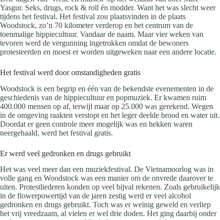
Yasgur. Seks, drugs, rock & roll én modder. Want het was slecht weer
tijdens het festival. Het festival zou plaatsvinden in de plaats
Woodstock, zo’n 70 kilometer verderop en het centrum van de
toenmalige hippiecultuur. Vandaar de naam. Maar vier weken van
tevoren werd de vergunning ingetrokken omdat de bewoners
protesteerden en moest er worden uitgeweken naar een andere locatie.
Het festival werd door omstandigheden gratis
Woodstock is een begrip en één van de bekendste evenementen in de
geschiedenis van de hippiecultuur en popmuziek. Er kwamen ruim
400.000 mensen op af, terwijl maar op 25.000 was gerekend. Wegen
in de omgeving raakten verstopt en het leger deelde brood en water uit.
Doordat er geen controle meer mogelijk was en hekken waren
neergehaald, werd het festival gratis.
Er werd veel gedronken en drugs gebruikt
Het was veel meer dan een muziekfestival. De Vietnamoorlog was in
volle gang en Woodstock was een manier om de onvrede daarover te
uiten. Protestliederen konden op veel bijval rekenen. Zoals gebruikelijk
in de flowerpowertijd van de jaren zestig werd er veel alcohol
gedronken en drugs gebruikt. Toch was er weinig geweld en verliep
het vrij vreedzaam, al vielen er wel drie doden. Het ging daarbij onder