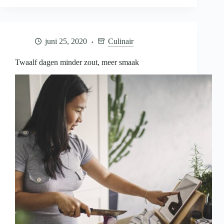
donorkeuze
die
bij
je
juni 25, 2020
Culinair
past
Twaalf dagen minder zout, meer smaak