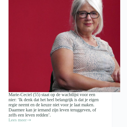
Marie-Ceciel (55) staat op de wachtlijst voor een
nier: ‘Ik denk dat het heel belangrijk is dat je eigen
regie neemt en de keuze niet voor je laat maken.
Daarmee kan je iemand zijn leven teruggeven, of
zelfs een leven redden’.
Lees meer
Maak
een