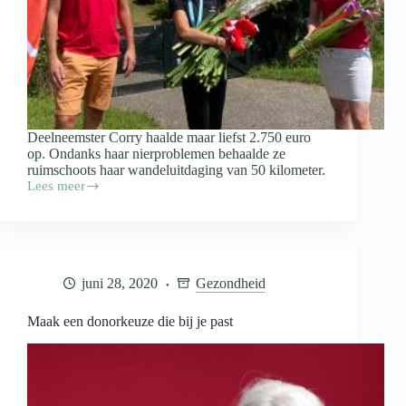
Deelneemster Corry haalde maar liefst 2.750 euro
op. Ondanks haar nierproblemen behaalde ze
ruimschoots haar wandeluitdaging van 50 kilometer.
Lees meer
Deelnemers
Nierdaagse
halen
€
43.532
euro
juni 28, 2020
Gezondheid
op
voor
genezing
Maak een donorkeuze die bij je past
van
nierziekten