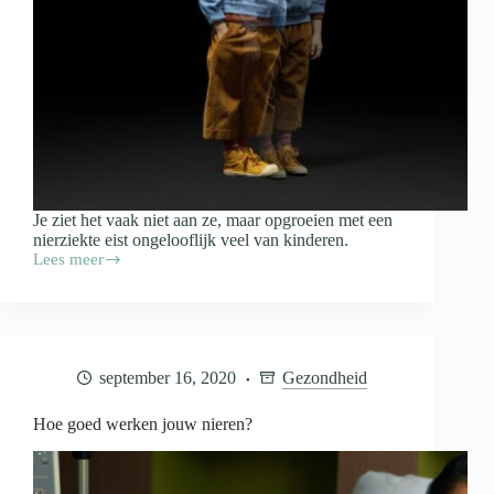
Je ziet het vaak niet aan ze, maar opgroeien met een
nierziekte eist ongelooflijk veel van kinderen.
Lees meer
Onzichtbaar
leed
bij
kinderen
met
een
september 16, 2020
Gezondheid
nierziekte
verdient
aandacht
Hoe goed werken jouw nieren?