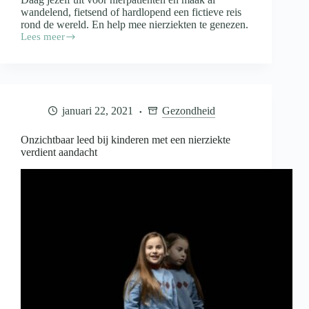
wandelend, fietsend of hardlopend een fictieve reis
rond de wereld. En help mee nierziekten te genezen.
Lees meer
Kom
in
beweging
voor
nierpatiënten
en
januari 22, 2021
Gezondheid
daag
jezelf
uit
Onzichtbaar leed bij kinderen met een nierziekte
verdient aandacht