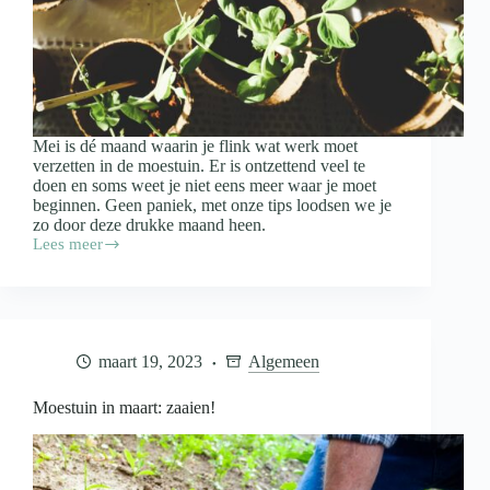
Mei is dé maand waarin je flink wat werk moet
verzetten in de moestuin. Er is ontzettend veel te
doen en soms weet je niet eens meer waar je moet
beginnen. Geen paniek, met onze tips loodsen we je
zo door deze drukke maand heen.
Lees meer
Moestuin
in
mei:
aan
de
bak!
maart 19, 2023
Algemeen
Moestuin in maart: zaaien!