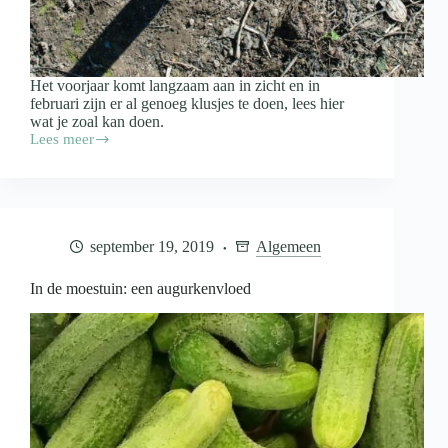
Het voorjaar komt langzaam aan in zicht en in
februari zijn er al genoeg klusjes te doen, lees hier
wat je zoal kan doen.
Lees meer
Moestuin
in
februari:
start
de
voorbereidingen
september 19, 2019
Algemeen
voor
een
nieuw
In de moestuin: een augurkenvloed
seizoen