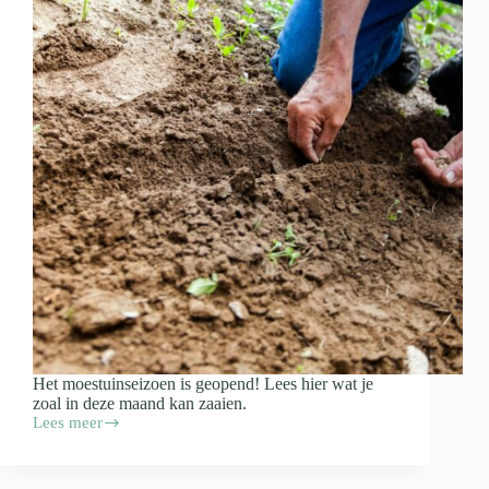
Het moestuinseizoen is geopend! Lees hier wat je
zoal in deze maand kan zaaien.
Lees meer
Moestuin
in
maart:
zaaien!