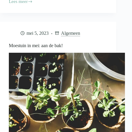
Lees meer
Moestuin
in
juli:
lekker
oogsten
en
mei 5, 2023
Algemeen
nog
een
beetje
Moestuin in mei: aan de bak!
zaaien