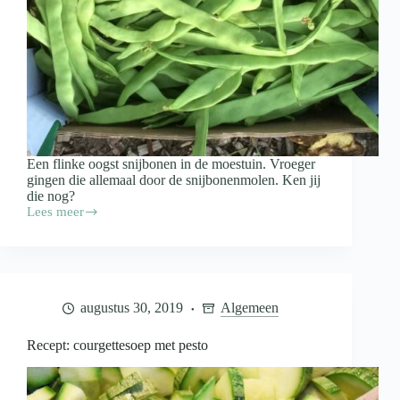
Een flinke oogst snijbonen in de moestuin. Vroeger
gingen die allemaal door de snijbonenmolen. Ken jij
die nog?
Lees meer
In
de
moestuin:
dozen
vol
met
augustus 30, 2019
Algemeen
snijbonen
Recept: courgettesoep met pesto