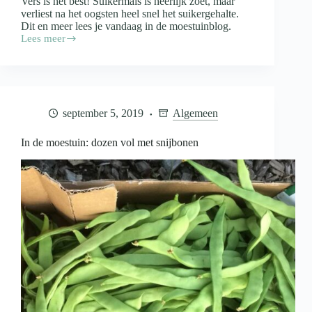
Vers is het best! Suikermais is heerlijk zoet, maar
verliest na het oogsten heel snel het suikergehalte.
Dit en meer lees je vandaag in de moestuinblog.
Lees meer
In
de
moestuin:
suikerzoete
mais
september 5, 2019
Algemeen
In de moestuin: dozen vol met snijbonen