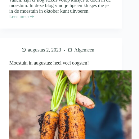
moestuin. In deze blog vind je tips en klusjes die je
in de moestuin in oktober kunt uitvoeren.
Lees meer
Moestuin
in
oktober:
een
festijn
van
augustus 2, 2023
Algemeen
kleuren
Moestuin in augustus: heel veel oogsten!