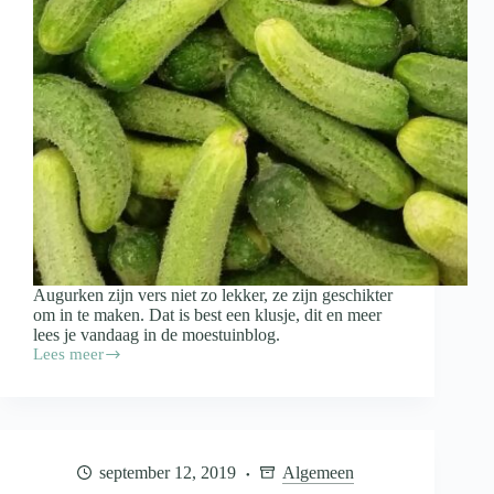
Augurken zijn vers niet zo lekker, ze zijn geschikter
om in te maken. Dat is best een klusje, dit en meer
lees je vandaag in de moestuinblog.
Lees meer
In
de
moestuin:
een
augurkenvloed
september 12, 2019
Algemeen