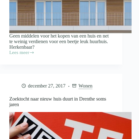
Geen middelen voor het kopen van een huis en net
te weinig verdienen voor een beetje leuk huurhuis.
Herkenbaar?
Lees meer
Hoe
kom
je
aan
een
betaalbaar
december 27, 2017
Wonen
huis?
Zoektocht naar nieuw huis duurt in Drenthe soms
jaren