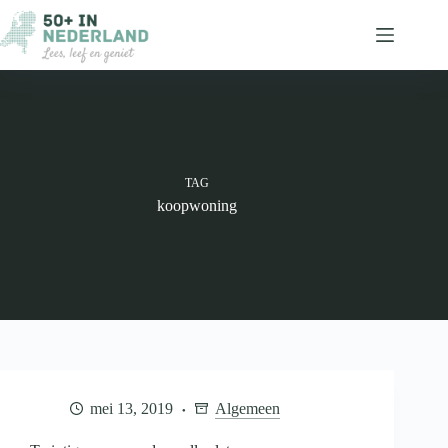
Ga
naar
de
inhoud
TAG
koopwoning
mei 13, 2019
Algemeen