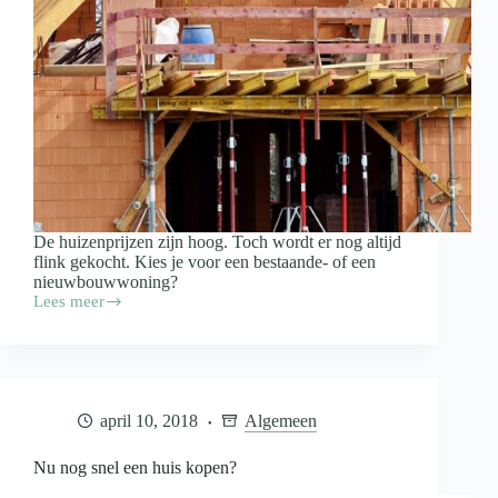
De huizenprijzen zijn hoog. Toch wordt er nog altijd
flink gekocht. Kies je voor een bestaande- of een
nieuwbouwwoning?
Lees meer
Waarom
we
zoveel
geld
neertellen
voor
april 10, 2018
Algemeen
een
koopwoning
Nu nog snel een huis kopen?