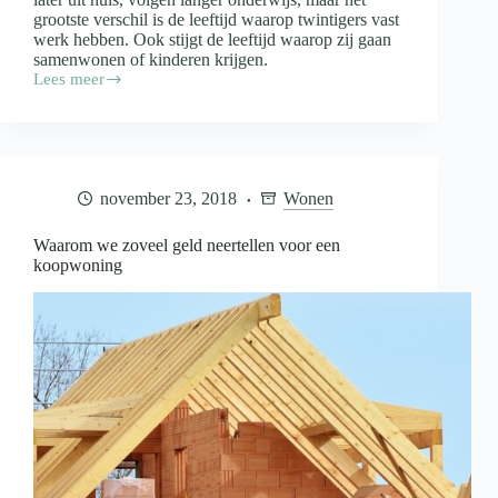
grootste verschil is de leeftijd waarop twintigers vast
werk hebben. Ook stijgt de leeftijd waarop zij gaan
samenwonen of kinderen krijgen.
Lees meer
Twintigers
van
nu
doen
alles
later
november 23, 2018
Wonen
Waarom we zoveel geld neertellen voor een
koopwoning