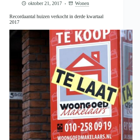
oktober 21, 2017
Wonen
Drenthe
soms
jaren
Recordaantal huizen verkocht in derde kwartaal
2017