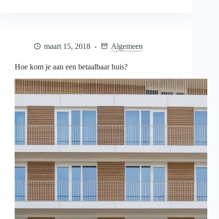
nog
snel
een
huis
kopen?
maart 15, 2018
Algemeen
Hoe kom je aan een betaalbaar huis?