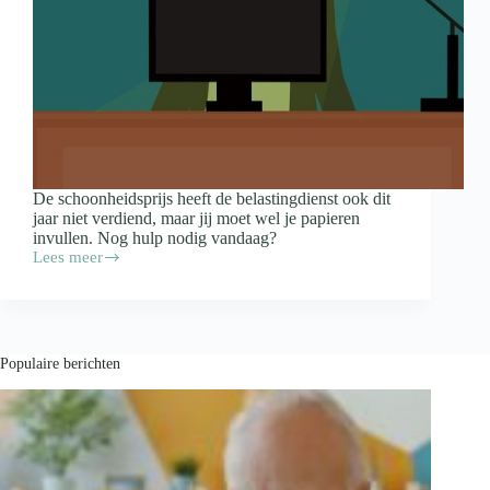
De schoonheidsprijs heeft de belastingdienst ook dit
jaar niet verdiend, maar jij moet wel je papieren
invullen. Nog hulp nodig vandaag?
Lees meer
Vul
vandaag
je
aangifte
nog
in
Populaire berichten