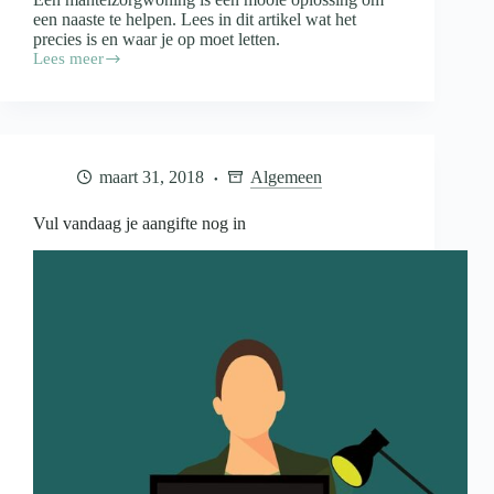
een naaste te helpen. Lees in dit artikel wat het
precies is en waar je op moet letten.
Lees meer
De
mantelzorgwoning:
een
ideale
zorgoplossing
in
maart 31, 2018
Algemeen
de
eigen
omgeving
Vul vandaag je aangifte nog in