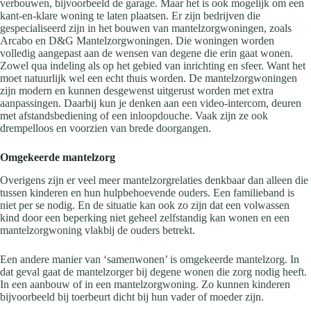
verbouwen, bijvoorbeeld de garage. Maar het is ook mogelijk om een
kant-en-klare woning te laten plaatsen. Er zijn bedrijven die
gespecialiseerd zijn in het bouwen van mantelzorgwoningen, zoals
Arcabo en D&G Mantelzorgwoningen. Die woningen worden
volledig aangepast aan de wensen van degene die erin gaat wonen.
Zowel qua indeling als op het gebied van inrichting en sfeer. Want het
moet natuurlijk wel een echt thuis worden. De mantelzorgwoningen
zijn modern en kunnen desgewenst uitgerust worden met extra
aanpassingen. Daarbij kun je denken aan een video-intercom, deuren
met afstandsbediening of een inloopdouche. Vaak zijn ze ook
drempelloos en voorzien van brede doorgangen.
Omgekeerde mantelzorg
Overigens zijn er veel meer mantelzorgrelaties denkbaar dan alleen die
tussen kinderen en hun hulpbehoevende ouders. Een familieband is
niet per se nodig. En de situatie kan ook zo zijn dat een volwassen
kind door een beperking niet geheel zelfstandig kan wonen en een
mantelzorgwoning vlakbij de ouders betrekt.
Een andere manier van ‘samenwonen’ is omgekeerde mantelzorg. In
dat geval gaat de mantelzorger bij degene wonen die zorg nodig heeft.
In een aanbouw of in een mantelzorgwoning. Zo kunnen kinderen
bijvoorbeeld bij toerbeurt dicht bij hun vader of moeder zijn.