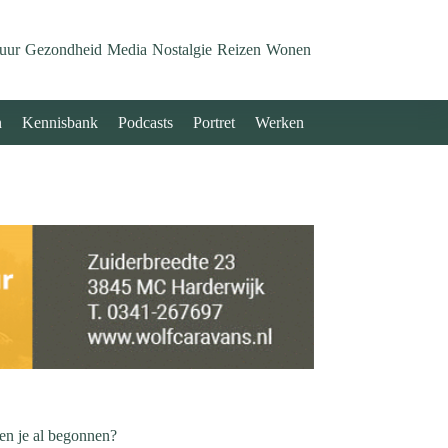
uur
Gezondheid
Media
Nostalgie
Reizen
Wonen
n
Kennisbank
Podcasts
Portret
Werken
 Ben je al begonnen?