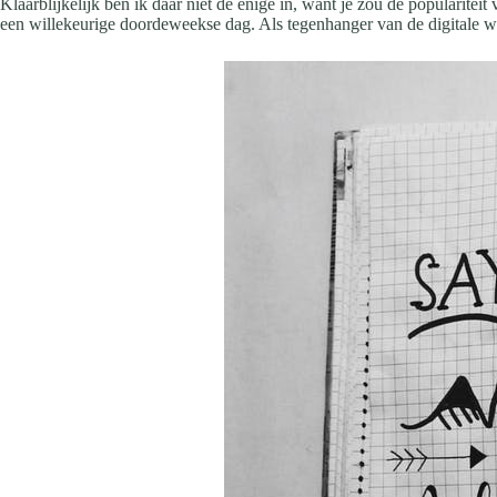
Klaarblijkelijk ben ik daar niet de enige in, want je zou de popularite
een willekeurige doordeweekse dag. Als tegenhanger van de digitale we