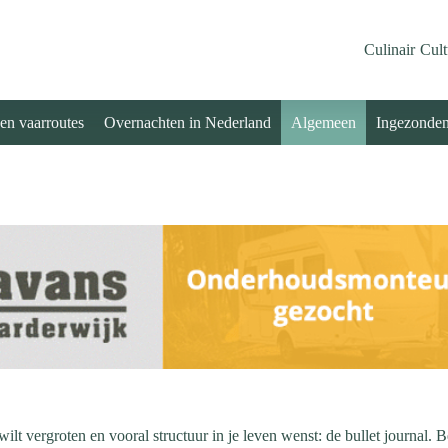
Culinair
Cult
 en vaarroutes
Overnachten in Nederland
Algemeen
Ingezonde
t wilt vergroten en vooral structuur in je leven wenst: de bullet journal.