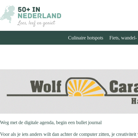
Ga
naar
de
inhoud
Culinaire hotspots
Fiets, wandel-
Weg met de digitale agenda, begin een bullet journal
Voor als je iets anders wilt dan achter de computer zitten, je creativitei