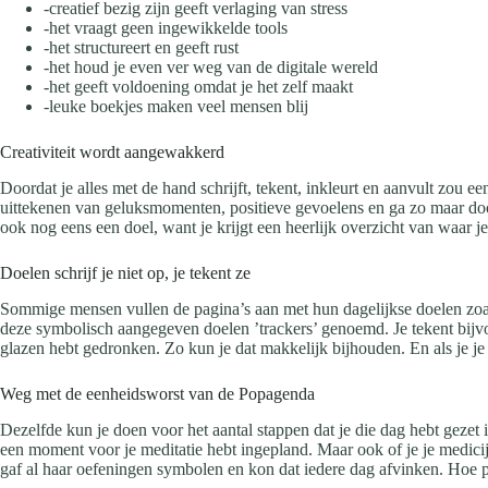
-creatief bezig zijn geeft verlaging van stress
-het vraagt geen ingewikkelde tools
-het structureert en geeft rust
-het houd je even ver weg van de digitale wereld
-het geeft voldoening omdat je het zelf maakt
-leuke boekjes maken veel mensen blij
Creativiteit wordt aangewakkerd
Doordat je alles met de hand schrijft, tekent, inkleurt en aanvult zou e
uittekenen van geluksmomenten, positieve gevoelens en ga zo maar door,
ook nog eens een doel, want je krijgt een heerlijk overzicht van waar j
Doelen schrijf je niet op, je tekent ze
Sommige mensen vullen de pagina’s aan met hun dagelijkse doelen zoal
deze symbolisch aangegeven doelen ’trackers’ genoemd. Je tekent bijvoo
glazen hebt gedronken. Zo kun je dat makkelijk bijhouden. En als je j
Weg met de eenheidsworst van de Popagenda
Dezelfde kun je doen voor het aantal stappen dat je die dag hebt gezet
een moment voor je meditatie hebt ingepland. Maar ook of je je medicij
gaf al haar oefeningen symbolen en kon dat iedere dag afvinken. Hoe p