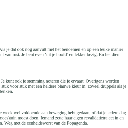
an. Als je dat ook nog aanvult met het benoemen en op een leuke manier
van rust. Je bent even ‘uit je hoofd’ en lekker bezig. En het dient
 Je kunt ook je stemming noteren die je ervaart, Overigens worden
stuk voor stuk met een heldere blauwe kleur in, zoveel druppels als je
edenken.
deze week wel voldoende aan beweging hebt gedaan, of dat je iedere dag
oes)tuin moest doen. Iemand zette haar eigen revalidatietraject in en
llen. Weg met de eenheidsworst van de Popagenda.