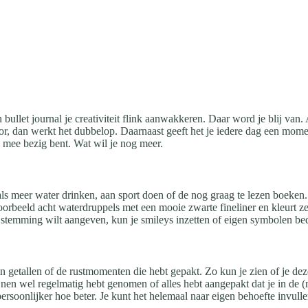
en bullet journal je creativiteit flink aanwakkeren. Daar word je blij v
 dan werkt het dubbelop. Daarnaast geeft het je iedere dag een moment 
e mee bezig bent. Wat wil je nog meer.
s meer water drinken, aan sport doen of de nog graag te lezen boeken.
rbeeld acht waterdruppels met een mooie zwarte fineliner en kleurt ze 
e stemming wilt aangeven, kun je smileys inzetten of eigen symbolen b
 in getallen of de rustmomenten die hebt gepakt. Zo kun je zien of je 
nen wel regelmatig hebt genomen of alles hebt aangepakt dat je in de (m
ersoonlijker hoe beter. Je kunt het helemaal naar eigen behoefte invu