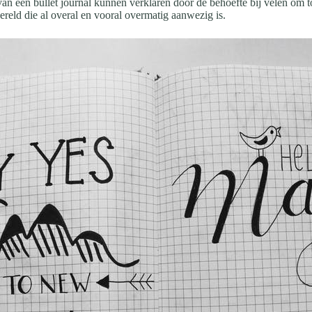
it van een bullet journal kunnen verklaren door de behoefte bij velen o
reld die al overal en vooral overmatig aanwezig is.