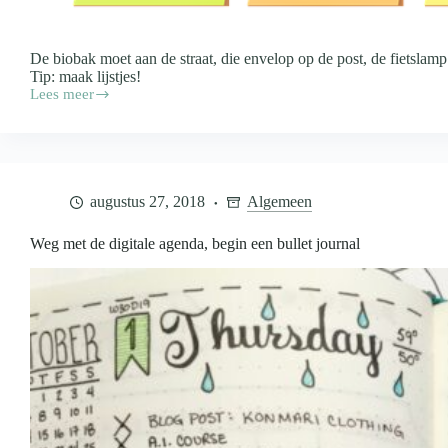
De biobak moet aan de straat, die envelop op de post, de fietslamp
Tip: maak lijstjes!
Lees meer
Waarom
lijstjes
zorgen
voor
rust
in
augustus 27, 2018
Algemeen
je
hoofd
Weg met de digitale agenda, begin een bullet journal