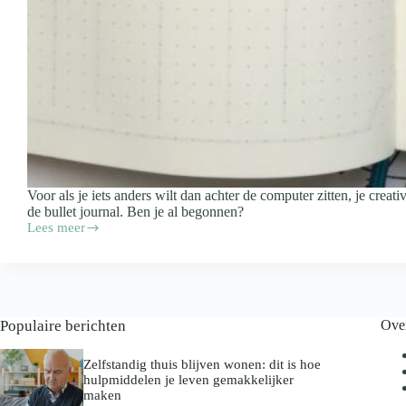
Voor als je iets anders wilt dan achter de computer zitten, je creativ
de bullet journal. Ben je al begonnen?
Lees meer
Weg
met
de
digitale
agenda,
begin
Populaire berichten
Ove
een
bullet
journal
Zelfstandig thuis blijven wonen: dit is hoe
hulpmiddelen je leven gemakkelijker
maken