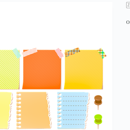
G
re
O