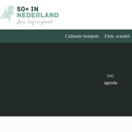
Ga
naar
de
inhoud
Culinaire hotspots
Fiets, wandel-
TAG
agenda