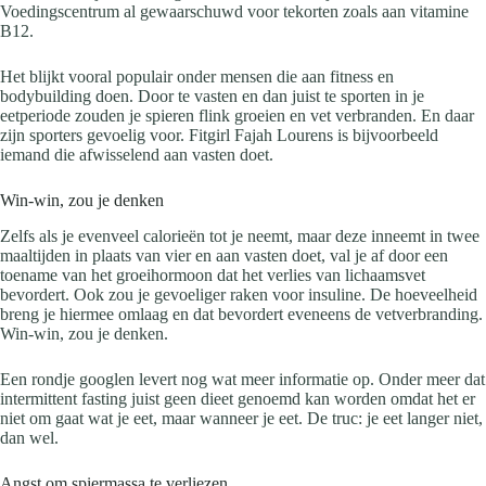
Voedingscentrum al gewaarschuwd voor tekorten zoals aan vitamine
B12.
Het blijkt vooral populair onder mensen die aan fitness en
bodybuilding doen. Door te vasten en dan juist te sporten in je
eetperiode zouden je spieren flink groeien en vet verbranden. En daar
zijn sporters gevoelig voor. Fitgirl Fajah Lourens is bijvoorbeeld
iemand die afwisselend aan vasten doet.
Win-win, zou je denken
Zelfs als je evenveel calorieën tot je neemt, maar deze inneemt in twee
maaltijden in plaats van vier en aan vasten doet, val je af door een
toename van het groeihormoon dat het verlies van lichaamsvet
bevordert. Ook zou je gevoeliger raken voor insuline. De hoeveelheid
breng je hiermee omlaag en dat bevordert eveneens de vetverbranding.
Win-win, zou je denken.
Een rondje googlen levert nog wat meer informatie op. Onder meer dat
intermittent fasting juist geen dieet genoemd kan worden omdat het er
niet om gaat wat je eet, maar wanneer je eet. De truc: je eet langer niet,
dan wel.
Angst om spiermassa te verliezen