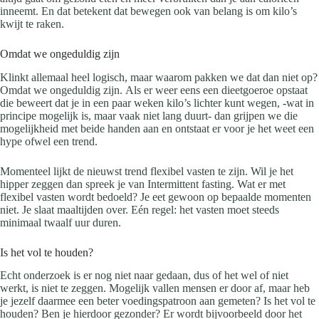
inneemt. En dat betekent dat bewegen ook van belang is om kilo’s
kwijt te raken.
Omdat we ongeduldig zijn
Klinkt allemaal heel logisch, maar waarom pakken we dat dan niet op?
Omdat we ongeduldig zijn.
Als er weer eens een dieetgoeroe opstaat
die beweert dat je in een paar weken kilo’s lichter kunt wegen, -wat in
principe mogelijk is, maar vaak niet lang duurt- dan grijpen we die
mogelijkheid met beide handen aan en ontstaat er voor je het weet een
hype ofwel een trend.
Momenteel lijkt de nieuwst trend flexibel vasten te zijn. Wil je het
hipper zeggen dan spreek je van Intermittent fasting. Wat er met
flexibel vasten wordt bedoeld? Je eet gewoon op bepaalde momenten
niet. Je slaat maaltijden over. Eén regel: het vasten moet steeds
minimaal twaalf uur duren.
Is het vol te houden?
Echt onderzoek is er nog niet naar gedaan, dus of het wel of niet
werkt, is niet te zeggen. Mogelijk vallen mensen er door af, maar heb
je jezelf daarmee een beter voedingspatroon aan gemeten? Is het vol te
houden? Ben je hierdoor gezonder? Er wordt bijvoorbeeld door het