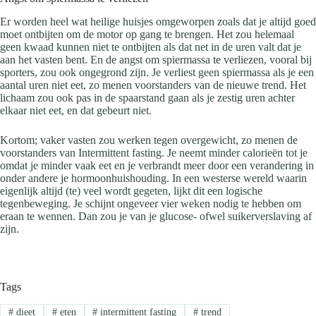
Er worden heel wat heilige huisjes omgeworpen zoals dat je altijd goed
moet ontbijten om de motor op gang te brengen. Het zou helemaal
geen kwaad kunnen niet te ontbijten als dat net in de uren valt dat je
aan het vasten bent. En de angst om spiermassa te verliezen, vooral bij
sporters, zou ook ongegrond zijn. Je verliest geen spiermassa als je een
aantal uren niet eet, zo menen voorstanders van de nieuwe trend. Het
lichaam zou ook pas in de spaarstand gaan als je zestig uren achter
elkaar niet eet, en dat gebeurt niet.
Kortom; vaker vasten zou werken tegen overgewicht, zo menen de
voorstanders van Intermittent fasting. Je neemt minder calorieën tot je
omdat je minder vaak eet en je verbrandt meer door een verandering in
onder andere je hormoonhuishouding. In een westerse wereld waarin
eigenlijk altijd (te) veel wordt gegeten, lijkt dit een logische
tegenbeweging. Je schijnt ongeveer vier weken nodig te hebben om
eraan te wennen. Dan zou je van je glucose- ofwel suikerverslaving af
zijn.
Tags
#
dieet
#
eten
#
intermittent fasting
#
trend