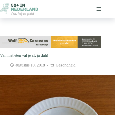
Ga
naar
de
inhoud
Van niet eten val je af, ja duh!
augustus 10, 2018
Gezondheid