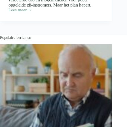
opgeleide zij-instromers. Maar het plan hapert.
Lees meer
Subsidiepot
leeg
voor
enthousiaste
zij-
instromers?
Populaire berichten