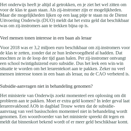
Het onderwijs heeft je altijd al getrokken, en je ziet het wel zitten om
voor de klas te gaan staan. Als zij-instromer zijn er mogelijkheden.
Maar die mogelijkheden lijken op een laag pitje te staan nu de Dienst
Uitvoering Onderwijs (DUO) meldt dat het extra geld dat beschikbaar
was om zij-instromers aan te trekken bijna op is.
Veel mensen tonen interesse in een baan als leraar
Voor 2018 was er 3,2 miljoen euro beschikbaar om zij-instromers voor
de klas te zetten, zonder dat ze hun lesbevoegdheid al hadden. Dat
mochten ze in de loop der tijd gaan halen. Per zij-instromer ontvangt
een school twintigduizend euro subsidie. Dus het leek een win-win
situatie te worden om het lerarentekort aan te pakken. Zeker nu veel
mensen interesse tonen in een baan als leraar, nu de CAO verbeterd is.
Subsidie-aanvragen niet in behandeling genomen?
Het ministerie van Onderwijs zoekt momenteel een oplossing om dit
probleem aan te pakken. Moet er extra geld komen? In ieder geval laat
lerarenvakbond AOb in dagblad Trouw weten dat de subsidie-
aanvraag van veel basisscholen momenteel niet in behandeling wordt
genomen. Een woordvoerder van het ministerie spreekt dit tegen en
meldt dat binnenkort bekend wordt of er meer geld beschikbaar komt.