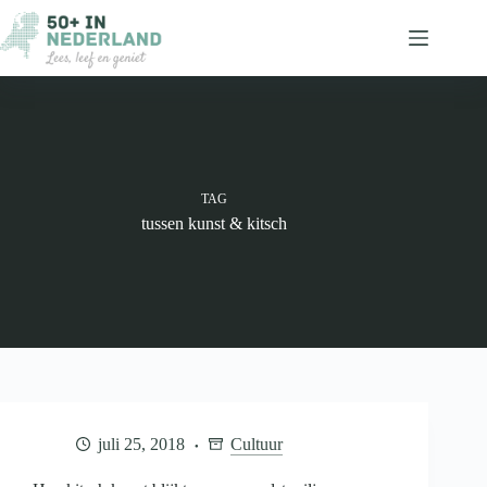
Ga
naar
de
inhoud
TAG
tussen kunst & kitsch
juli 25, 2018
Cultuur