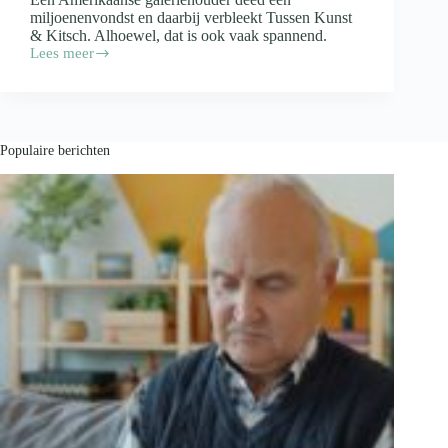
miljoenenvondst en daarbij verbleekt Tussen Kunst
& Kitsch. Alhoewel, dat is ook vaak spannend.
Lees meer
Hoe
kitsch
kunst
blijkt
en
een
Populaire berichten
vondst
miljoenen
oplevert