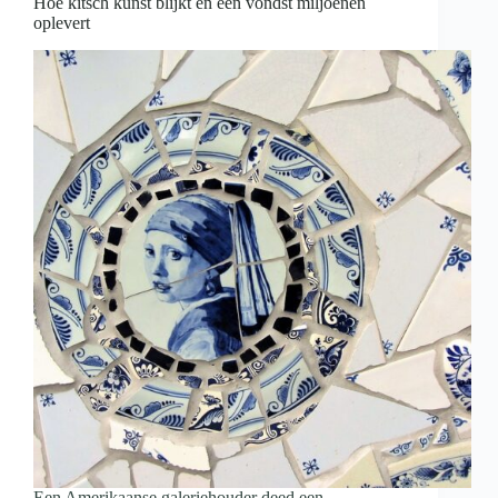
Hoe kitsch kunst blijkt en een vondst miljoenen
oplevert
Een Amerikaanse galeriehouder deed een