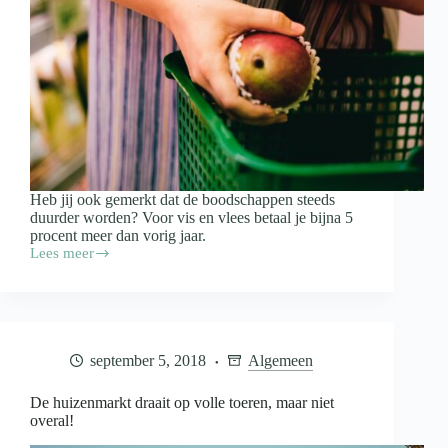
Heb jij ook gemerkt dat de boodschappen steeds
duurder worden? Voor vis en vlees betaal je bijna 5
procent meer dan vorig jaar.
Lees meer
Prijsstijging
voedsel
hoogste
in
10
jaar,
september 5, 2018
Algemeen
vooral
vlees
en
De huizenmarkt draait op volle toeren, maar niet
vis
overal!