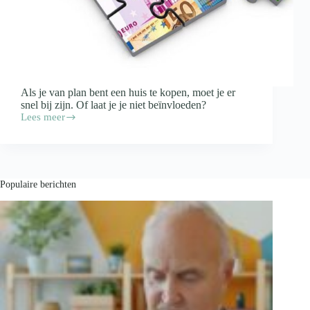
Als je van plan bent een huis te kopen, moet je er
snel bij zijn. Of laat je je niet beïnvloeden?
Lees meer
Nu
nog
snel
een
huis
kopen?
Populaire berichten