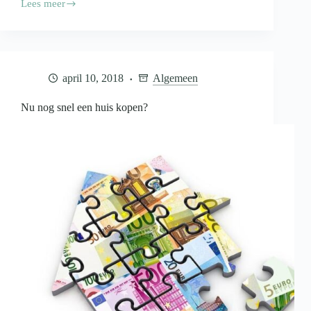
Lees meer
De
huizenmarkt
draait
op
volle
toeren,
april 10, 2018
Algemeen
maar
niet
overal!
Nu nog snel een huis kopen?