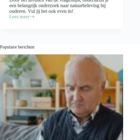
een belangrijk onderzoek naar natuurbeleving bij
ouderen. Vul jij het ook even in!
Lees meer
Werk
mee
aan
een
onderzoek
en
Populaire berichten
help
daar
ouderen
mee