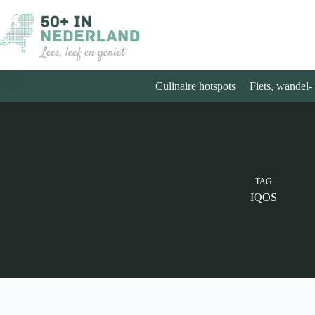
Ga
naar
de
inhoud
Culinaire hotspots
Fiets, wandel-
TAG
IQOS