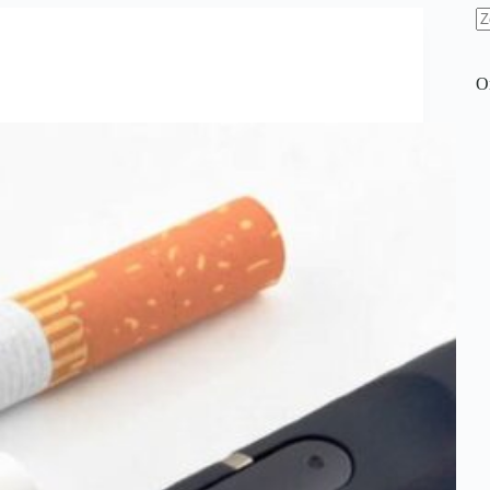
G
re
O